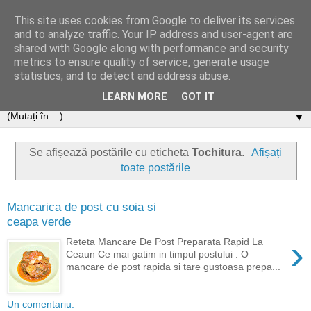
This site uses cookies from Google to deliver its services
and to analyze traffic. Your IP address and user-agent are
shared with Google along with performance and security
metrics to ensure quality of service, generate usage
statistics, and to detect and address abuse.
LEARN MORE
GOT IT
▼
Se afișează postările cu eticheta
Tochitura
.
Afișați
toate postările
Mancarica de post cu soia si
ceapa verde
›
Reteta Mancare De Post Preparata Rapid La
Ceaun Ce mai gatim in timpul postului . O
mancare de post rapida si tare gustoasa prepa...
Un comentariu: