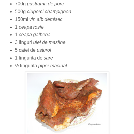
700g
pastrama de porc
500g
ciuperci champignon
150ml
vin alb demisec
1
ceapa rosie
1
ceapa galbena
3 linguri
ulei de masline
5 catei de
usturoi
1 lingurita de
sare
½ lingurita
piper macinat