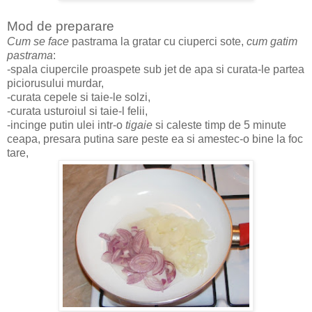
Mod de preparare
Cum se face
pastrama la gratar cu ciuperci sote,
cum gatim
pastrama
:
-spala ciupercile proaspete sub jet de apa si curata-le partea
piciorusului murdar,
-curata cepele si taie-le solzi,
-curata usturoiul si taie-l felii,
-incinge putin ulei intr-o
tigaie
si caleste timp de 5 minute
ceapa, presara putina sare peste ea si amestec-o bine la foc
tare,