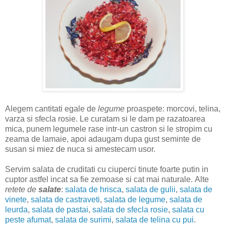
Alegem cantitati egale de
legume
proaspete: morcovi, telina,
varza si sfecla rosie. Le curatam si le dam pe razatoarea
mica, punem legumele rase intr-un castron si le stropim cu
zeama de lamaie, apoi adaugam dupa gust seminte de
susan si miez de nuca si amestecam usor.
Servim salata de cruditati cu ciuperci tinute foarte putin in
cuptor astfel incat sa fie zemoase si cat mai naturale.
Alte
retete de
salate
:
salata de hrisca
,
salata de gulii
,
salata de
vinete
,
salata de castraveti
,
salata de legume
,
salata de
leurda
,
salata de pastai
,
salata de sfecla rosie
,
salata cu
peste afumat
,
salata de surimi
,
salata de telina cu pui
.