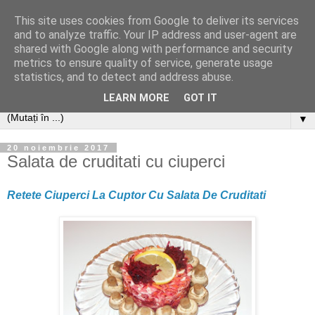
This site uses cookies from Google to deliver its services
and to analyze traffic. Your IP address and user-agent are
shared with Google along with performance and security
metrics to ensure quality of service, generate usage
statistics, and to detect and address abuse.
LEARN MORE
GOT IT
▼
20 noiembrie 2017
Salata de cruditati cu ciuperci
Retete Ciuperci La Cuptor Cu Salata De Cruditati