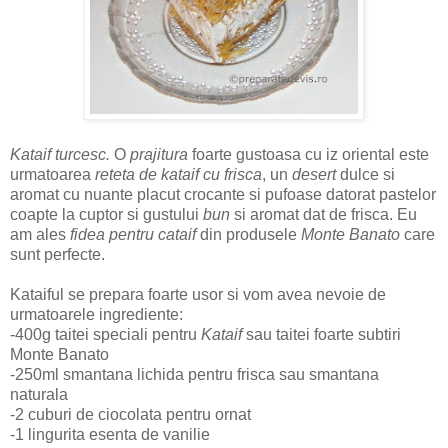
Kataif turcesc.
O
prajitura
foarte gustoasa cu iz oriental este
urmatoarea
reteta de kataif cu frisca
, un
desert
dulce si
aromat cu nuante placut crocante si pufoase datorat pastelor
coapte la cuptor si gustului
bun
si aromat dat de frisca. Eu
am ales
fidea pentru cataif
din produsele
Monte Banato
care
sunt perfecte.
Kataiful se prepara foarte usor si vom avea nevoie de
urmatoarele ingrediente:
-400g taitei speciali pentru
Kataif
sau taitei foarte subtiri
Monte Banato
-250ml smantana lichida pentru frisca sau smantana
naturala
-2 cuburi de ciocolata pentru ornat
-1 lingurita esenta de vanilie