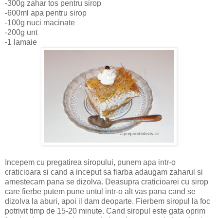
-300g zahar tos pentru sirop
-600ml apa pentru sirop
-100g nuci macinate
-200g unt
-1 lamaie
Incepem cu pregatirea siropului, punem apa intr-o
craticioara si cand a inceput sa fiarba adaugam zaharul si
amestecam pana se dizolva. Deasupra craticioarei cu sirop
care fierbe putem pune untul intr-o alt vas pana cand se
dizolva la aburi, apoi il dam deoparte. Fierbem siropul la foc
potrivit timp de 15-20 minute. Cand siropul este gata oprim