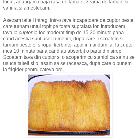
focul, adaugam coaja rasa de lamaie, zeama de lamaie si
vanilia si amestecam.
Asezam taiteii intregi intr-o
tava
incapatoare de cuptor peste
care turnam untul topit pe toata suprafata lor. Introducem
tava la
cuptor
la foc moderat timp de 15-20 minute pana
cand acestia sunt usor rumeniti, dupa care ii scoatem si
turnam peste ei siropul fierbinte, apoi ii mai dam iar la cuptor
inca 10 minute pana cand au absorbit o parte din sirop.
Scoatem tava din cuptor si o acoperim cu staniol ca sa nu se
usuce taiteii si o lasam sa se raceasca, dupa care o punem
la frigider pentru cateva ore.