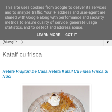
This site uses cookies from Google to deliver its services
and to analyze traffic. Your IP address and user-agent are
shared with Google along with performance and security
metrics to ensure quality of service, generate usage
statistics, and to detect and address abuse.
LEARN MORE
GOT IT
▼
Kataif cu frisca
Retete Prajituri De Casa Reteta Kataif Cu Fidea Frisca Si
Nuci