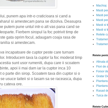
Machiaj
Masti pe
Masti pen
ui, punem apa intr-o craticioara si cand a
Masti pe
aharul si amestecam pana se dizolva. Deasupra
Masti si 
erbe putem pune untul intr-o alt vas pana cand se
Masti si 
deoparte. Fierbem siropul la foc potrivit timp de
Retete c
este gata oprim focul, adaugam coaja rasa de
Tratamen
vanilia si amestecam.
Tratamen
ava
incapatoare de cuptor peste care turnam
Retete pent
 lor. Introducem tava la
cuptor
la foc moderat timp
Afinata 
estia sunt usor rumeniti, dupa care ii scoatem
Flori de
rbinte, apoi ii mai dam iar la cuptor inca 10
Foisor d
 o parte din sirop. Scoatem tava din cuptor si o
Gratar D
 se usuce taiteii si o lasam sa se raceasca, dupa
Plantarea
ru cateva ore.
Plantarea
Rasad de
Tuica de
Retete Culi