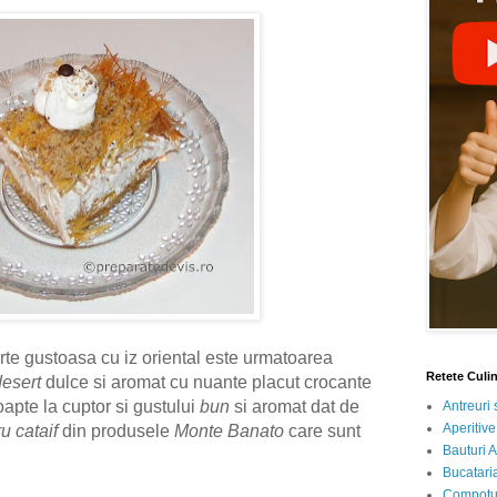
rte gustoasa cu iz oriental este urmatoarea
Retete Culi
desert
dulce si aromat cu nuante placut crocante
oapte la cuptor si gustului
bun
si aromat dat de
Antreuri 
Aperitive
u cataif
din produsele
Monte Banato
care sunt
Bauturi A
Bucataria
Compotur