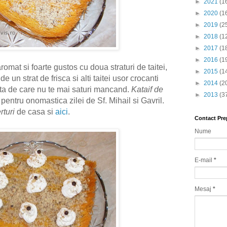
►
2021
(1
►
2020
(1
►
2019
(2
►
2018
(1
►
2017
(1
►
2016
(1
aromat si foarte gustos cu doua straturi de taitei,
►
2015
(1
de un strat de frisca si alti taitei usor crocanti
►
2014
(2
ta de care nu te mai saturi mancand.
Kataif de
►
2013
(3
t pentru onomastica zilei de Sf. Mihail si Gavril.
rturi
de casa si
aici
.
Contact Pre
Nume
E-mail
*
Mesaj
*