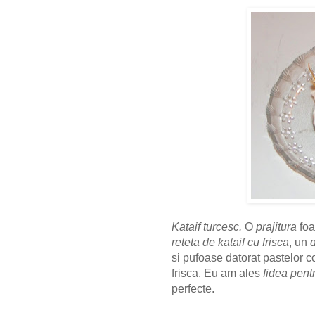
Kataif turcesc.
O
prajitura
foa
reteta de kataif cu frisca
, un
si pufoase datorat pastelor c
frisca. Eu am ales
fidea pentr
perfecte.