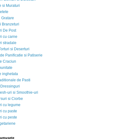
 si Muraturi
etete
si Gratare
i Branzeturi
i De Post
i cu carne
i stradale
Torturi si Deserturi
e Panificatie si Patiserie
e Craciun
munitate
e inghetata
aditionale de Pasti
 Dressinguri
esh-uri si Smoothie-uri
suri si Ciorbe
i cu legume
i cu paste
i cu peste
egetariene
rumusete