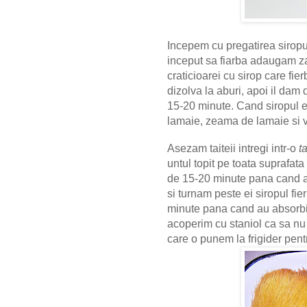
Incepem cu pregatirea siropul
inceput sa fiarba adaugam z
craticioarei cu sirop care fi
dizolva la aburi, apoi il dam 
15-20 minute. Cand siropul 
lamaie, zeama de lamaie si 
Asezam taiteii intregi intr-o
t
untul topit pe toata suprafata
de 15-20 minute pana cand ac
si turnam peste ei siropul fie
minute pana cand au absorbit
acoperim cu staniol ca sa nu
care o punem la frigider pent