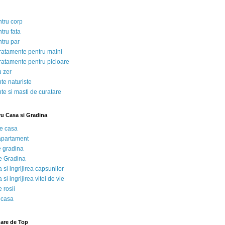
ntru corp
tru fata
ntru par
tratamente pentru maini
tratamente pentru picioare
u zer
te naturiste
te si masti de curatare
ru Casa si Gradina
de casa
 apartament
e gradina
e Gradina
 si ingrijirea capsunilor
 si ingrijirea vitei de vie
 rosii
 casa
nare de Top