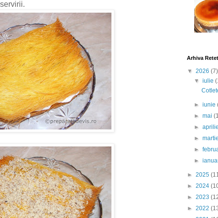
ervirii.
Arhiva Rete
▼
2026
(7)
▼
iulie
(
Cotlet
►
iunie
►
mai
(
►
april
►
marti
►
febru
►
ianua
►
2025
(1
►
2024
(1
►
2023
(1
►
2022
(1