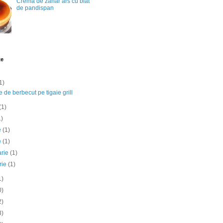
Crema de zahar ars cu blat
de pandispan
te
1)
e de berbecut pe tigaie grill
(1)
1)
ie
(1)
e
(1)
arie
(1)
rie
(1)
1)
0)
2)
3)