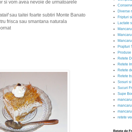
sor si vom avea nevoie de urmatoarele
Conserve
Diverse r
ataif
sau taitei foarte subtiri Monte Banato
Fripturi 
tru frisca sau smantana naturala
Lactate s
 ornat
Mancarur
Mancarur
Mancarur
Prajituri 
Produse d
Retete D
Retete I
Retete d
Retete tr
Sosuri si
Sucuri Fr
Supe Bor
mancarur
mancarur
mancarur
retete v
Retete de F