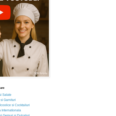
nare
si Salate
 si Garnituri
lcoolice si Cocktailuri
 Internationala
i Gemuri si Dulceturi