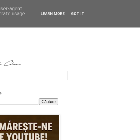
 user-agent
nerate usage
LEARN MORE
GOT IT
e