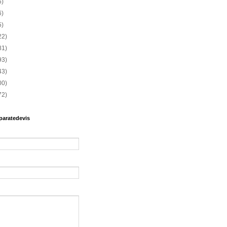
6)
6)
5)
22)
81)
93)
43)
00)
72)
paratedevis