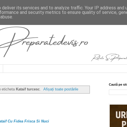
deliver its services and to analyze traffic. Your IP address and
formance and security metrics to ensure quality of service, ge
 abuse.
Caută pe sit
u eticheta
Kataif turcesc
.
Afișați toate postările
ataif Cu Fidea Frisca Si Nuci