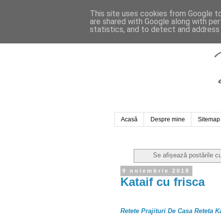
This site uses cookies from Google to 
are shared with Google along with per
statistics, and to detect and address
Acasă
Despre mine
Sitemap
Se afișează postările c
9 noiembrie 2018
Kataif cu frisca
Retete Prajituri De Casa Reteta K