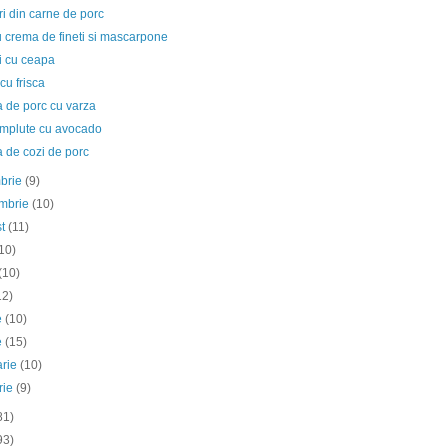
i din carne de porc
u crema de fineti si mascarpone
i cu ceapa
 cu frisca
 de porc cu varza
mplute cu avocado
 de cozi de porc
mbrie
(9)
embrie
(10)
st
(11)
10)
(10)
12)
ie
(10)
e
(15)
arie
(10)
rie
(9)
81)
93)