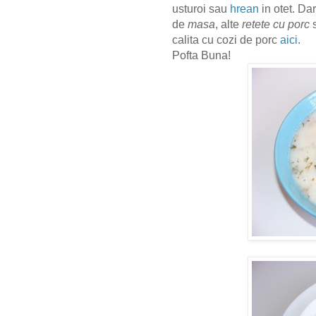
usturoi sau
hrean
in otet. Da
de
masa
, alte
retete cu porc
calita cu cozi de porc
aici
.
Pofta Buna!