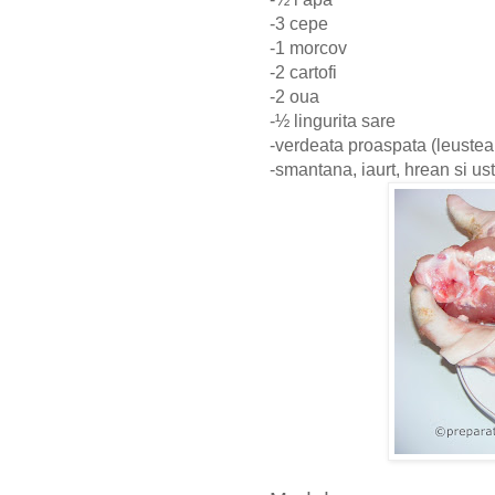
-3 cepe
-1 morcov
-2 cartofi
-2 oua
-½ lingurita sare
-verdeata proaspata (leustea
-smantana, iaurt, hrean si ust