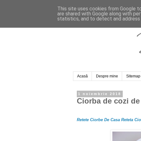
This site uses cookies from Google to 
are shared with Google along with per
statistics, and to detect and address
Acasă
Despre mine
Sitemap
1 noiembrie 2018
Ciorba de cozi de
Retete Ciorbe De Casa Reteta Ci