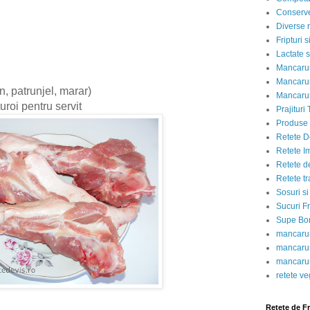
Conserve
Diverse r
Fripturi 
Lactate s
Mancarur
Mancarur
n, patrunjel, marar)
Mancarur
uroi pentru servit
Prajituri 
Produse d
Retete D
Retete I
Retete d
Retete tr
Sosuri si
Sucuri Fr
Supe Bor
mancarur
mancarur
mancarur
retete v
Retete de F