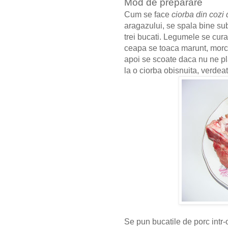
Mod de preparare
Cum se face
ciorba din cozi
aragazului, se spala bine su
trei bucati. Legumele se curat
ceapa se toaca marunt, morco
apoi se scoate daca nu ne pla
la o ciorba obisnuita, verde
Se pun bucatile de porc intr