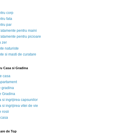
ntru corp
tru fata
ntru par
tratamente pentru maini
tratamente pentru picioare
u zer
te naturiste
te si masti de curatare
ru Casa si Gradina
de casa
 apartament
e gradina
e Gradina
 si ingrijirea capsunilor
 si ingrijirea vitei de vie
 rosii
 casa
nare de Top