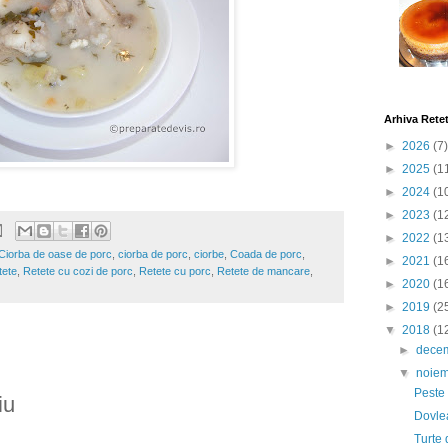
Arhiva Rete
►
2026
(7)
►
2025
(1
►
2024
(1
►
2023
(1
►
2022
(1
Ciorba de oase de porc
,
ciorba de porc
,
ciorbe
,
Coada de porc
,
►
2021
(1
tete
,
Retete cu cozi de porc
,
Retete cu porc
,
Retete de mancare
,
►
2020
(1
►
2019
(2
▼
2018
(1
►
dece
▼
noie
Peste 
iu
Dovle
Turte