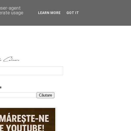
 user-agent
nerate usage
LEARN MORE
GOT IT
e