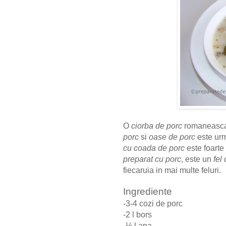
O
ciorba de porc
romaneasca 
porc
si
oase de porc
este urm
cu coada de porc
este foarte
preparat cu porc
, este un
fel
fiecaruia in mai multe feluri.
Ingrediente
-3-4 cozi de porc
-2 l bors
-½ l apa