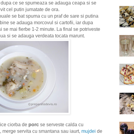
iar dupa ce se spumeaza se adauga ceapa si se
ivit cel putin jumatate de ora.
 ouale se bat spuma cu un praf de sare si putina
bine se adauga morcovul si cartofii, iar dupa
 se mai fierbe 1-2 minute. La final se potriveste
oua si se adauga verdeata tocata marunt.
ice ciorba de
porc
se serveste calda cu
, merge servita cu smantana sau iaurt,
mujdei
de