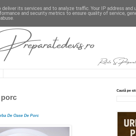
deliver its services and to analyze traffic. Your IP address and
formance and security metrics to ensure quality of service, ge
 abuse.
Caută pe sit
 porc
orba De Oase De Porc