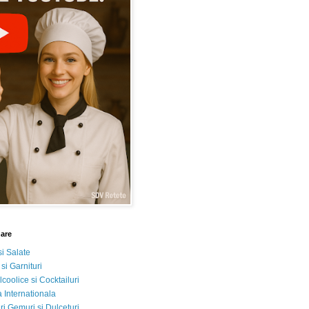
nare
si Salate
 si Garnituri
lcoolice si Cocktailuri
 Internationala
i Gemuri si Dulceturi