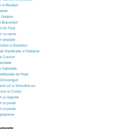
 si Muraturi
etete
si Gratare
i Branzeturi
i De Post
i cu carne
i stradale
Torturi si Deserturi
e Panificatie si Patiserie
e Craciun
munitate
e inghetata
aditionale de Pasti
 Dressinguri
esh-uri si Smoothie-uri
suri si Ciorbe
i cu legume
i cu paste
i cu peste
egetariene
rumusete