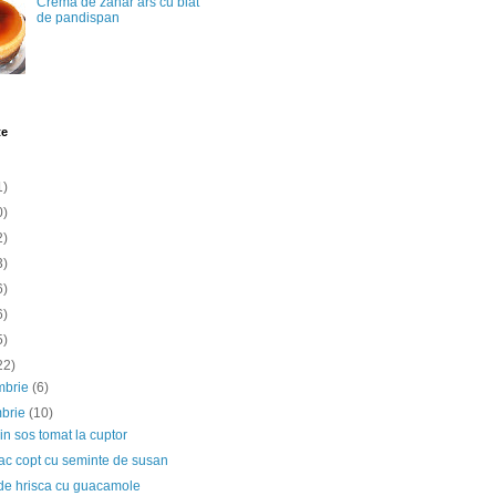
Crema de zahar ars cu blat
de pandispan
te
1)
0)
2)
3)
6)
6)
5)
22)
mbrie
(6)
mbrie
(10)
in sos tomat la cuptor
ac copt cu seminte de susan
 de hrisca cu guacamole