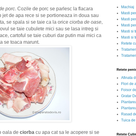
Machiaj
 de porc
. Cozile de porc se parlesc la flacara
Masti pe
b jet de apa rece si se portioneaza in doua sau
Masti pen
a, se spala si se taie ca la orice
ciorba de oase
,
Masti pe
vul se taie cubulete mici sau se lasa intreg si
Masti si 
ce, cartoful se taie cuburi dar putin mai mici ca
Masti si 
ata se toaca marunt.
Retete c
Tratamen
Tratamen
Retete pent
Afinata 
Flori de
Foisor d
Gratar D
Plantarea
Plantarea
Rasad de
Tuica de
-o oala de
ciorba
cu apa cat sa le acopere si se
Retete Culi