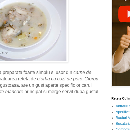
preparata foarte simplu si usor din
carne de
atoarea reteta de
ciorba cu cozi de porc
.
Ciorba
 gustoasa, are un gust aparte specific oricarui
 de mancare
principal si merge servit dupa gustul
Retete Culi
Antreuri 
Aperitive
Bauturi A
Bucataria
Compotur