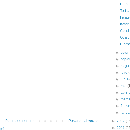
Rulour
Tort c
Ficate
Kataif
Coada
Oua u
Ciorba
►
octo
►
sept
►
augu
►
iulie
(
►
iunie
►
mai
(
►
april
►
marti
►
febru
►
ianua
Pagina de pornire
Postare mai veche
►
2017
(1
►
2016
(1
om)