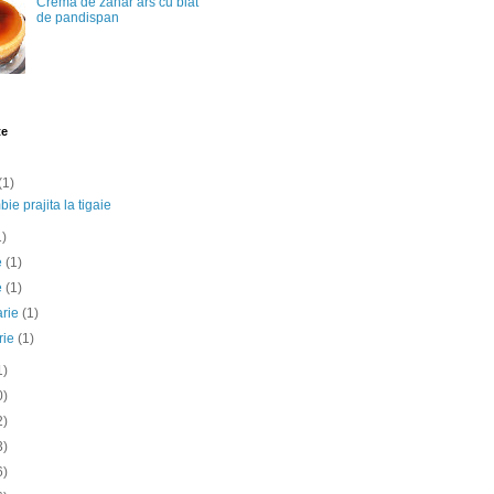
Crema de zahar ars cu blat
de pandispan
te
(1)
ie prajita la tigaie
1)
ie
(1)
e
(1)
arie
(1)
rie
(1)
1)
0)
2)
3)
6)