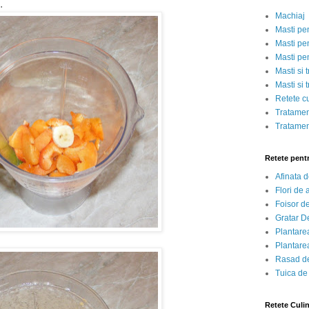
a.
Machiaj
Masti pe
Masti pen
Masti pe
Masti si 
Masti si 
Retete c
Tratamen
Tratamen
Retete pent
Afinata 
Flori de
Foisor d
Gratar D
Plantarea
Plantarea
Rasad de
Tuica de
Retete Culi