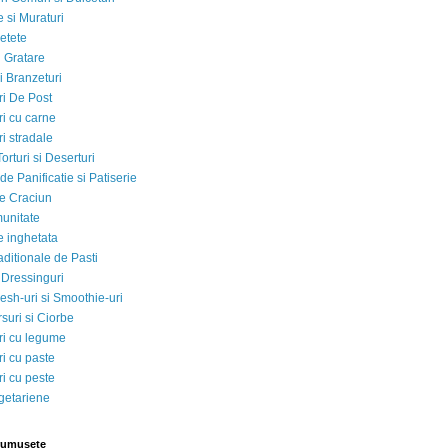
 si Muraturi
etete
si Gratare
i Branzeturi
i De Post
i cu carne
i stradale
Torturi si Deserturi
e Panificatie si Patiserie
e Craciun
munitate
e inghetata
aditionale de Pasti
 Dressinguri
esh-uri si Smoothie-uri
suri si Ciorbe
i cu legume
i cu paste
i cu peste
egetariene
rumusete