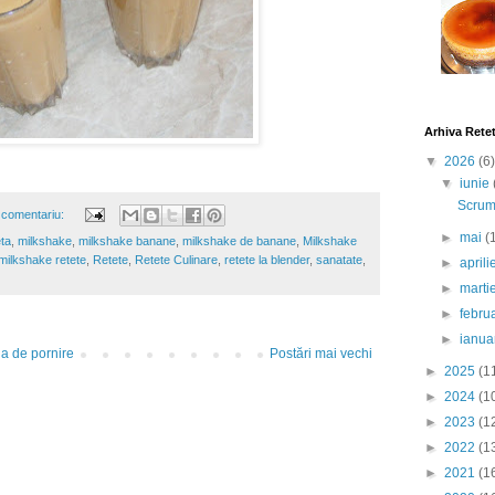
Arhiva Rete
▼
2026
(6)
▼
iunie
Scrumb
 comentariu:
►
mai
(
ta
,
milkshake
,
milkshake banane
,
milkshake de banane
,
Milkshake
milkshake retete
,
Retete
,
Retete Culinare
,
retete la blender
,
sanatate
,
►
april
►
marti
►
febru
►
ianua
a de pornire
Postări mai vechi
►
2025
(1
►
2024
(1
►
2023
(1
►
2022
(1
►
2021
(1