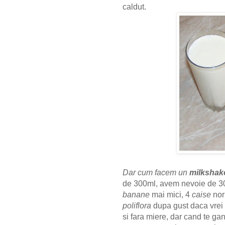
caldut.
Dar cum facem un
milkshak
de 300ml, avem nevoie de 
banane
mai mici, 4
caise
nor
poliflora
dupa gust daca vrei
si fara miere, dar cand te ga