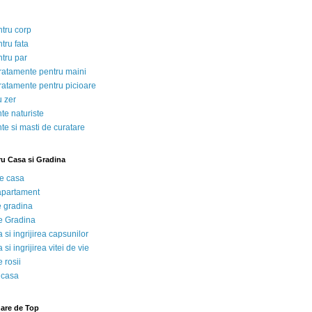
ntru corp
tru fata
ntru par
tratamente pentru maini
tratamente pentru picioare
u zer
te naturiste
te si masti de curatare
ru Casa si Gradina
de casa
 apartament
e gradina
e Gradina
 si ingrijirea capsunilor
 si ingrijirea vitei de vie
 rosii
 casa
nare de Top