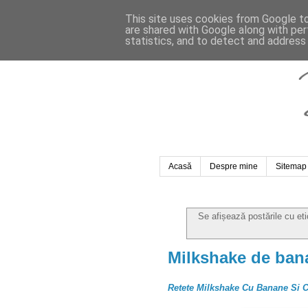
This site uses cookies from Google to 
are shared with Google along with per
statistics, and to detect and address
Acasă
Despre mine
Sitemap
Se afișează postările cu et
Milkshake de bana
Retete Milkshake Cu Banane Si C