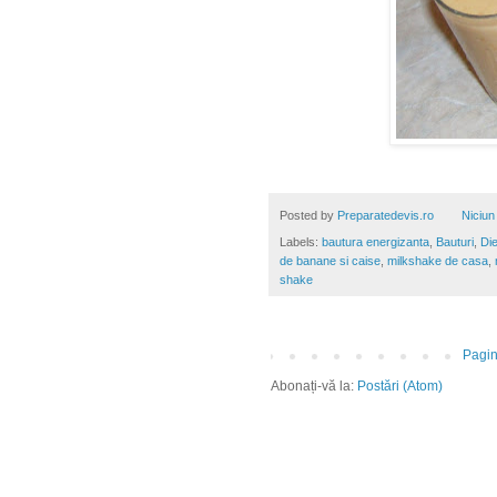
Posted by
Preparatedevis.ro
Niciun
Labels:
bautura energizanta
,
Bauturi
,
Die
de banane si caise
,
milkshake de casa
,
shake
Pagin
Abonați-vă la:
Postări (Atom)