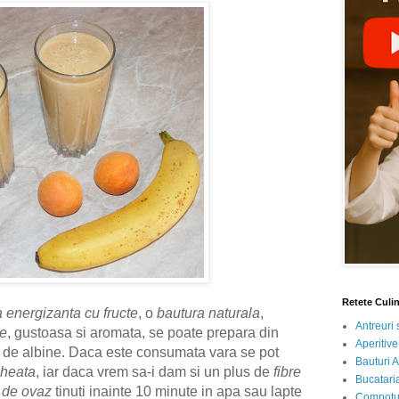
Retete Culi
 energizanta
cu fructe
, o
bautura naturala
,
Antreuri 
ne
, gustoasa si aromata, se poate prepara din
Aperitive
e de albine. Daca este consumata vara se pot
Bauturi A
gheata
, iar daca vrem sa-i dam si un plus de
fibre
Bucataria
i de ovaz
tinuti inainte 10 minute in apa sau lapte
Compotur