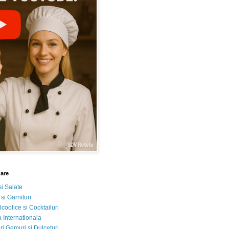
nare
si Salate
 si Garnituri
lcoolice si Cocktailuri
 Internationala
i Gemuri si Dulceturi