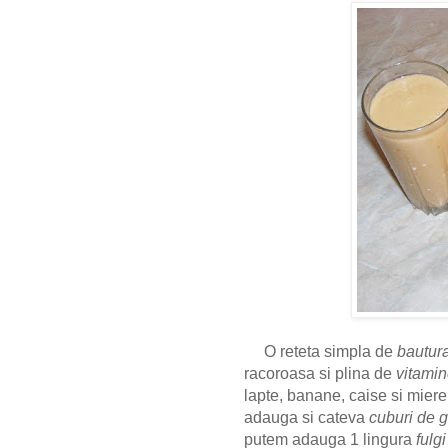
O reteta simpla de
bautura
racoroasa si plina de
vitami
lapte, banane, caise si mier
adauga si cateva
cuburi de 
putem adauga 1 lingura
fulg