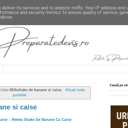
deliver its services and to analyze traffic. Your IP address and
formance and security metrics to ensure quality of service, ge
 abuse.
Caută pe sit
icheta
Milkshake de banane si caise
.
Afișați toate
postările
ne si caise
aise – Reteta Shake De Banane Cu Caise