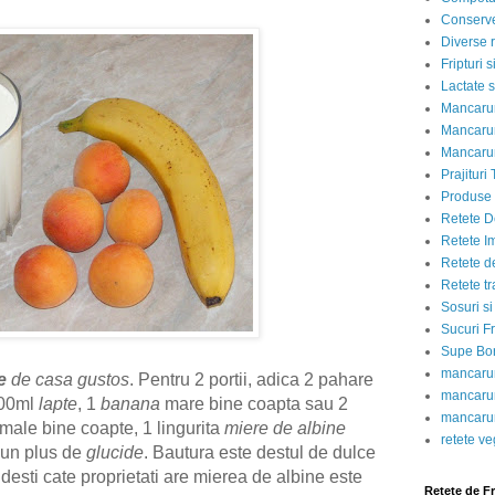
Conserve
Diverse r
Fripturi 
Lactate s
Mancarur
Mancarur
Mancarur
Prajituri 
Produse d
Retete D
Retete I
Retete d
Retete tr
Sosuri si
Sucuri Fr
Supe Bor
mancarur
e
de casa gustos
. Pentru 2 portii, adica 2 pahare
mancarur
300ml
lapte
, 1
banana
mare bine coapta sau 2
mancarur
male bine coapte, 1 lingurita
miere de albine
retete v
 un plus de
glucide
.
Bautura este destul de dulce
ndesti cate proprietati are mierea de albine este
Retete de F