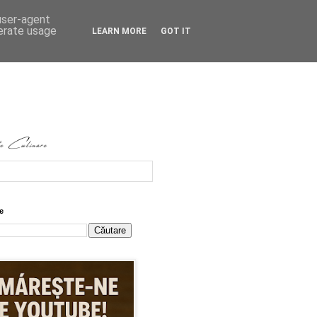
 user-agent
nerate usage
LEARN MORE
GOT IT
e