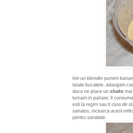
Intr-un
blender
punem banana 
taiate bucatele, adaugam can
daca ne place un
shake
mai 
turnam in pahare.
Il consuma
esti la
regim
sau ti
cura de sl
sanatos, incearca acest
milk
pentru
sanatate
.