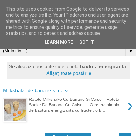
This site uses cookies from Google to deliver its services
and to analyze traffic. Your IP address and user-agent are
shared with Google along with performance and security
metrics to ensure quality of service, generate usage
statistics, and to detect and address abuse.
LEARN MORE
GOT IT
▼
Se afișează postările cu eticheta
bautura energizanta
.
Afișați toate postările
Milkshake de banane si caise
›
Retete Milkshake Cu Banane Si Caise – Reteta
Shake De Banane Cu Caise O reteta simpla
de bautura energizanta cu fructe , o b...