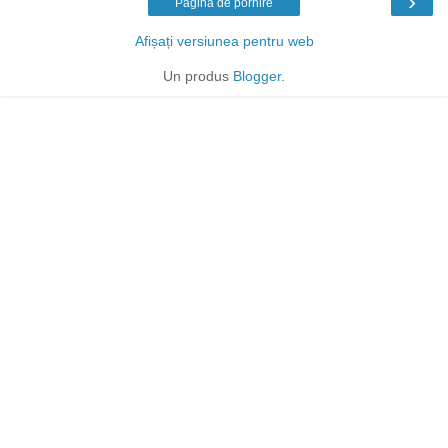
›
Pagina de pornire
Afișați versiunea pentru web
Un produs
Blogger
.