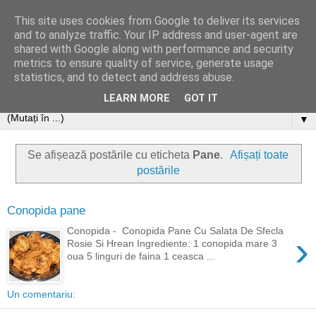
This site uses cookies from Google to deliver its services
and to analyze traffic. Your IP address and user-agent are
shared with Google along with performance and security
metrics to ensure quality of service, generate usage
statistics, and to detect and address abuse.
LEARN MORE
GOT IT
▼
Se afișează postările cu eticheta
Pane
.
Afișați toate
postările
Conopida pane
Conopida - Conopida Pane Cu Salata De Sfecla
›
Rosie Si Hrean Ingrediente: 1 conopida mare 3
oua 5 linguri de faina 1 ceasca ...
Un comentariu: