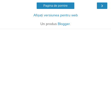
›
Pagina de pornire
Afișați versiunea pentru web
Un produs
Blogger
.