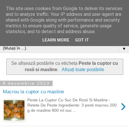
This site uses cookies from Google to deliver its services
and to analyze traffic. Your IP address and user-agent are
shared with Google along with performance and security
metrics to ensure quality of service, generate usage
statistics, and to detect and address abuse.
LEARN MORE
GOT IT
▼
Se afișează postările cu eticheta
Peste la cuptor cu
rosii si masline
.
Afișați toate postările
8 decembrie 2013
Macrou la cuptor cu masline
›
Peste La Cuptor Cu Suc De Rosii Si Masline -
Retete De Peste Ingrediente: 3 pesti macrou 200
g de masline 800 ml suc ...