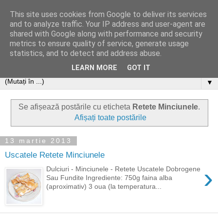
This site uses cookies from Google to deliver its services
and to analyze traffic. Your IP address and user-agent are
shared with Google along with performance and security
metrics to ensure quality of service, generate usage
statistics, and to detect and address abuse.
LEARN MORE
GOT IT
▼
Se afișează postările cu eticheta
Retete Minciunele
.
Afișați toate postările
13 martie 2013
Uscatele Retete Minciunele
›
Dulciuri - Minciunele - Retete Uscatele Dobrogene
Sau Fundite Ingrediente: 750g faina alba
(aproximativ) 3 oua (la temperatura...