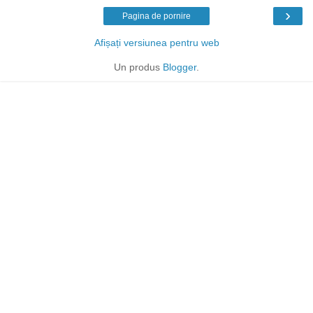
›
Pagina de pornire
Afișați versiunea pentru web
Un produs
Blogger
.