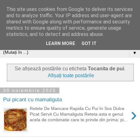
This site uses cookies from Google to deliver its services
and to analyze traffic. Your IP address and user-agent are
shared with Google along with performance and security
metrics to ensure quality of service, generate usage
statistics, and to detect and address abuse.
LEARN MORE
GOT IT
▼
Se afișează postările cu eticheta
Tocanita de pui
.
Afișați toate postările
30 noiembrie 2025
Pui picant cu mamaliguta
›
Retete De Mancare Rapida Cu Pui In Sos Dulce
Picat Servit Cu Mamaliguta Reteta asta e genul
acela de combinatie care te prinde din prima: pi...