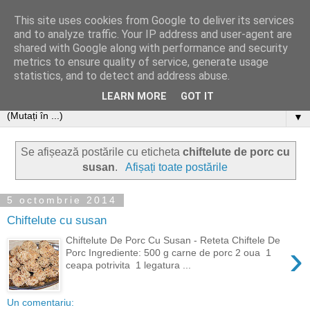
This site uses cookies from Google to deliver its services
and to analyze traffic. Your IP address and user-agent are
shared with Google along with performance and security
metrics to ensure quality of service, generate usage
statistics, and to detect and address abuse.
LEARN MORE
GOT IT
▼
Se afișează postările cu eticheta
chiftelute de porc cu
susan
.
Afișați toate postările
5 octombrie 2014
Chiftelute cu susan
Chiftelute De Porc Cu Susan - Reteta Chiftele De
›
Porc Ingrediente: 500 g carne de porc 2 oua 1
ceapa potrivita 1 legatura ...
Un comentariu: