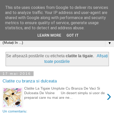
This site uses cookies from Google to deliver its services
and to analyze traffic. Your IP address and user-agent are
shared with Google along with performance and security
metrics to ensure quality of service, generate usage
statistics, and to detect and address abuse.
LEARN MORE
GOT IT
▼
Se afișează postările cu eticheta
clatite la tigaie
.
Afișați
toate postările
17 mai 2016
Clatite cu branza si dulceata
Clatite La Tigaie Umplute Cu Branza De Vaci Si
›
Dulceata De Visine Un desert simplu si usor de
preparat care nu mai are ne...
Un comentariu: