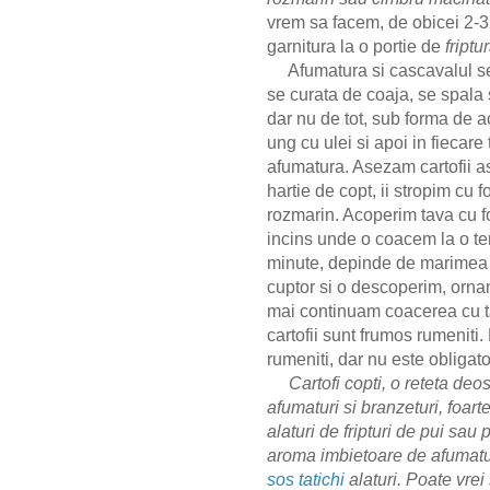
vrem sa facem, de obicei 2-3 c
garnitura la o portie de
friptu
Afumatura si cascavalul se ta
se curata de coaja, se spala si
dar nu de tot, sub forma de 
ung cu ulei si apoi in fiecare
afumatura. Asezam cartofii ast
hartie de copt, ii stropim cu 
rozmarin. Acoperim tava cu fo
incins unde o coacem la o t
minute, depinde de marimea c
cuptor si o descoperim, orna
mai continuam coacerea cu t
cartofii sunt frumos rumeniti
rumeniti, dar nu este obligato
Cartofi copti, o reteta deo
afumaturi si branzeturi, foar
alaturi de fripturi de pui sau
aroma imbietoare de afumatur
sos tatichi
alaturi. Poate vrei 