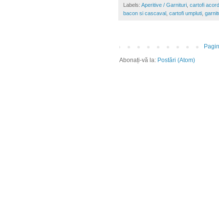
Labels:
Aperitive / Garnituri
,
cartofi acord
bacon si cascaval
,
cartofi umpluti
,
garnit
Pagin
Abonați-vă la:
Postări (Atom)