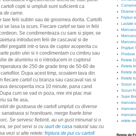
Conserve
artofi copti si umpluti sunt suficienti ca
Diverse r
ra de carne.
Fripturi 
ie felii subtiri sau de grosimea dorita. Cartofii
Lactate s
 se lasa la scurs. Fiecare cartof se taie in felii
Mancarur
acordeon. Se condimenteaza cu sare si piper, se
Mancarur
 taietura introducem felii de cascaval si de
Mancarur
fel pregatiti intr-o tava de cuptor acoperita cu
Prajituri 
foarte putin ulei si ii condimentam cu cimbru sau
Produse d
lie de aluminiu si o introducem in cuptorul
Retete D
emperatura de 250 de grade timp de 50-60 de
Retete I
Retete d
artofilor. Dupa acest timp, scoatem tava din
Retete tr
m fiecare cartof cu branza sau cascaval ras si
Sosuri si
ava descoperita inca 10 minute, pana cand
Sucuri Fr
. Dupa cum se vad in poza, mie imi plac mai
Supe Bor
riu sa fie asa.
mancarur
sebit de gustoasa de cartofi umpluti cu diverse
mancarur
te sanatoasa si hranitoare, merge foarte bine
mancarur
 porc. Se servesc fiebinti, au un gust minunat si o
retete v
a, se pot servi si cu
iaurt de casa
natural sau cu
sa vezi si alte retete:
friptura de pui cu cartofi
Retete de F