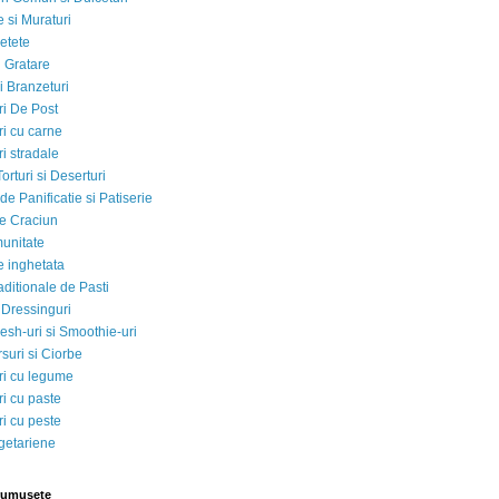
 si Muraturi
etete
si Gratare
i Branzeturi
i De Post
i cu carne
i stradale
Torturi si Deserturi
e Panificatie si Patiserie
e Craciun
munitate
e inghetata
aditionale de Pasti
 Dressinguri
esh-uri si Smoothie-uri
suri si Ciorbe
i cu legume
i cu paste
i cu peste
egetariene
rumusete