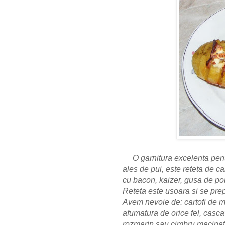
O garnitura excelenta pent
ales de pui, este reteta de ca
cu bacon, kaizer, gusa de po
Reteta este usoara si se pre
Avem nevoie de: cartofi de 
afumatura de orice fel, casca
rozmarin sau cimbru macinat