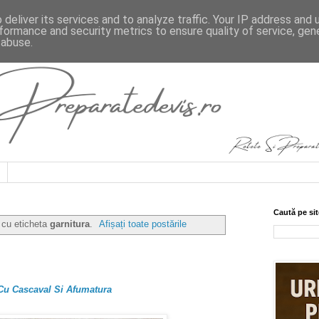
deliver its services and to analyze traffic. Your IP address and
formance and security metrics to ensure quality of service, ge
 abuse.
Caută pe sit
 cu eticheta
garnitura
.
Afișați toate postările
 Cu Cascaval Si Afumatura