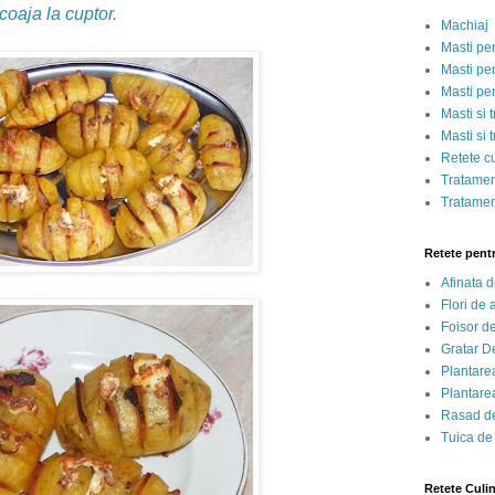
 coaja la cuptor
.
Machiaj
Masti pe
Masti pen
Masti pe
Masti si 
Masti si 
Retete c
Tratamen
Tratamen
Retete pent
Afinata 
Flori de
Foisor d
Gratar D
Plantarea
Plantarea
Rasad de
Tuica de
Retete Culi