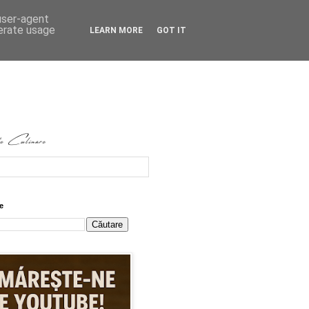
 user-agent
nerate usage
LEARN MORE
GOT IT
e