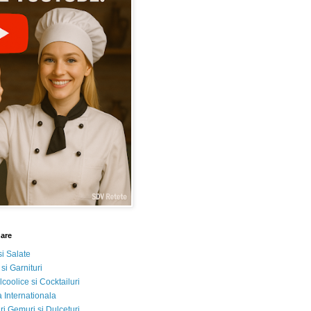
nare
si Salate
 si Garnituri
lcoolice si Cocktailuri
 Internationala
i Gemuri si Dulceturi