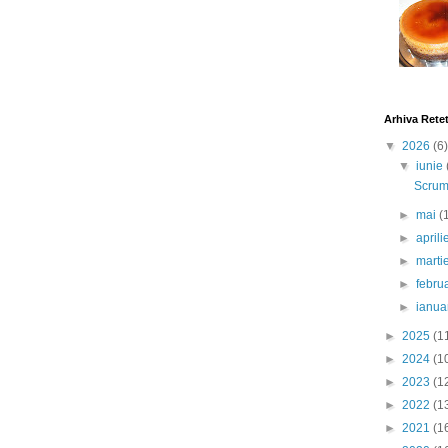
Arhiva Rete
▼
2026
(6)
▼
iunie
Scrumb
►
mai
(
►
april
►
marti
►
febru
►
ianua
►
2025
(1
►
2024
(1
►
2023
(1
►
2022
(1
►
2021
(1