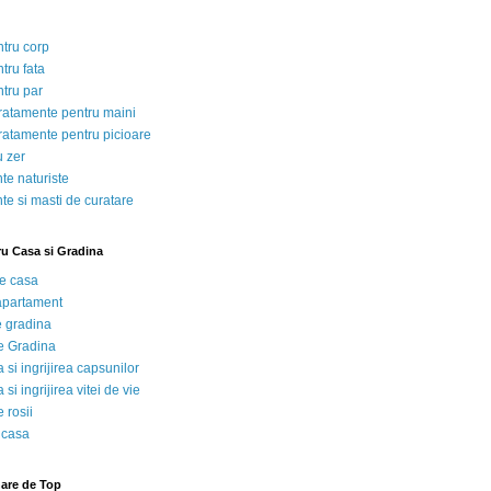
ntru corp
tru fata
ntru par
tratamente pentru maini
tratamente pentru picioare
u zer
te naturiste
te si masti de curatare
ru Casa si Gradina
de casa
 apartament
e gradina
e Gradina
 si ingrijirea capsunilor
 si ingrijirea vitei de vie
 rosii
 casa
nare de Top