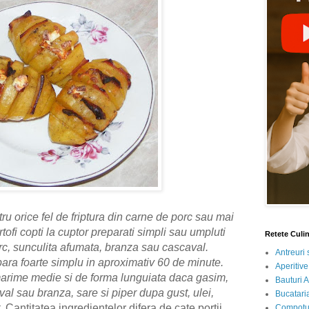
ru orice fel de friptura din carne de porc sau mai
rtofi copti la cuptor preparati simpli sau umpluti
Retete Culi
rc, sunculita afumata, branza sau cascaval.
Antreuri 
para foarte simplu in aproximativ 60 de minute.
Aperitive
marime medie si de forma lunguiata daca gasim,
Bauturi A
val sau branza, sare si piper dupa gust, ulei,
Bucataria
.
Cantitatea ingredientelor difera de cate portii
Compotur