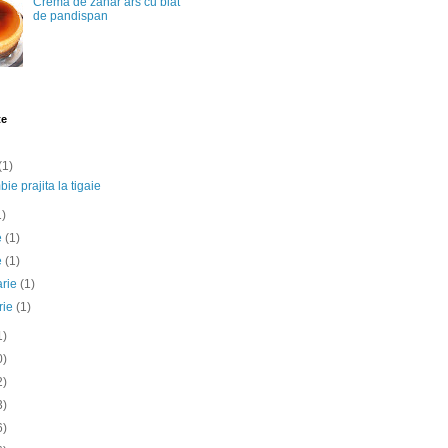
Crema de zahar ars cu blat
de pandispan
te
(1)
ie prajita la tigaie
1)
ie
(1)
e
(1)
arie
(1)
rie
(1)
1)
0)
2)
3)
6)