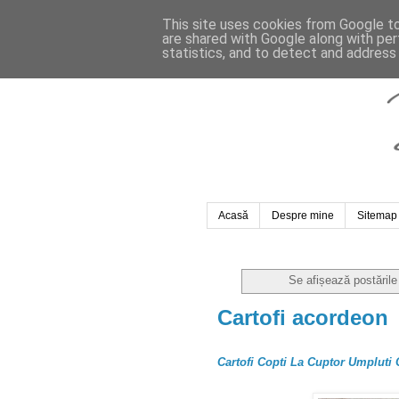
This site uses cookies from Google to 
are shared with Google along with per
statistics, and to detect and address
Acasă
Despre mine
Sitemap
Se afișează postările
Cartofi acordeon
Cartofi Copti La Cuptor Umpluti