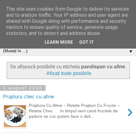
This site uses cookies from Google to deliver its services
and to analyze traffic. Your IP address and user-agent are
shared with Google along with performance and security
metrics to ensure quality of service, generate usage
statistics, and to detect and address abuse.
LEARN MORE
GOT IT
▼
Se afișează postările cu eticheta
pandispan cu afine
.
Afișați toate postările
1 august 2016
Prajitura chec cu afine
›
Prajitura Cu Afine – Retete Prajituri Cu Fructe –
Reteta Chec In timpul verii cand fructele de
padure se coc putem face o deli...