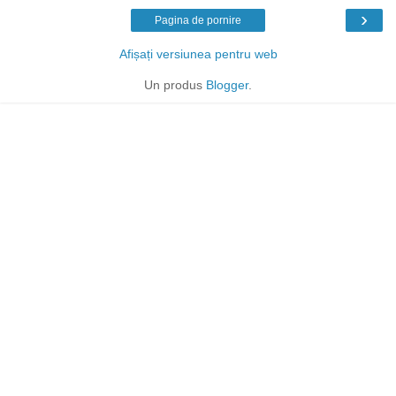
›
Pagina de pornire
Afișați versiunea pentru web
Un produs
Blogger
.