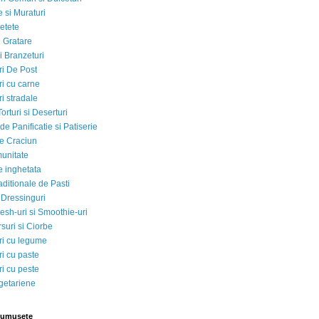
 si Muraturi
etete
si Gratare
i Branzeturi
i De Post
i cu carne
i stradale
Torturi si Deserturi
e Panificatie si Patiserie
e Craciun
munitate
e inghetata
aditionale de Pasti
 Dressinguri
esh-uri si Smoothie-uri
suri si Ciorbe
i cu legume
i cu paste
i cu peste
egetariene
rumusete