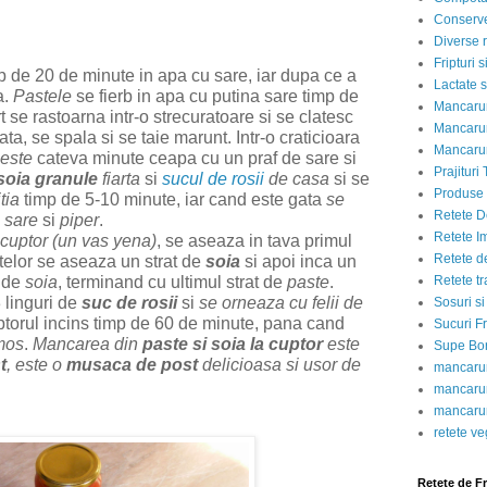
Conserve
Diverse r
Fripturi 
p de 20 de minute in apa cu sare, iar dupa ce a
Lactate s
a.
Pastele
se fierb in apa cu putina sare timp de
Mancarur
t se rastoarna intr-o strecuratoare si se clatesc
Mancarur
ta, se spala si se taie marunt. Intr-o craticioara
Mancarur
leste
cateva minute ceapa cu un praf de sare si
Prajituri 
soia granule
fiarta
si
sucul de rosii
de casa
si se
Produse d
tia
timp de 5-10 minute, iar cand este gata
se
Retete D
u
sare
si
piper
.
Retete I
 cuptor (un vas yena)
, se aseaza in tava primul
Retete d
telor se aseaza un strat de
soia
si apoi inca un
t de
soia
, terminand cu ultimul strat de
paste
.
Retete tr
3 linguri de
suc de rosii
si
se orneaza cu felii de
Sosuri si
uptorul incins timp de 60 de minute, pana cand
Sucuri Fr
mos
.
Mancarea din
paste si soia la cuptor
este
Supe Bor
t
, este o
musaca de post
delicioasa si usor de
mancarur
mancarur
mancarur
retete v
Retete de F