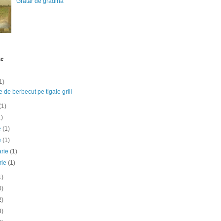
Gratar de gradina
te
1)
e de berbecut pe tigaie grill
(1)
1)
ie
(1)
e
(1)
arie
(1)
rie
(1)
1)
0)
2)
3)