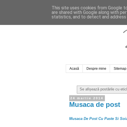
This site uses cookies from Google to 
are shared with Google along with per
statistics, and to detect and address
Acasă
Despre mine
Sitemap
Se afișează postările cu eti
24 martie 2014
Musaca de post
Musaca De Post Cu Paste Si Soia