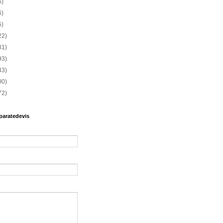
6)
6)
5)
22)
81)
93)
43)
00)
72)
paratedevis