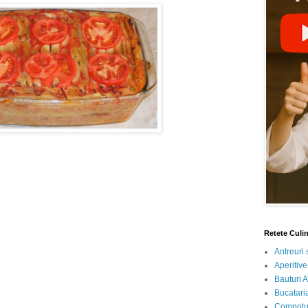
Retete Culi
Antreuri 
Aperitive
Bauturi A
Bucataria
Compotur