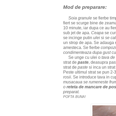
Mod de preparare:
Soia granule
se fierbe tim
fiert se scurge bine de zeam
10 minute, iar dupa ce au fier
sub jet de apa.
Ceapa
se cura
se incinge putin
ulei
si
se ca
un strop de apa. Se adauga
amesteca. Se fierbe
compozi
condimenteaza dupa gust
c
Se unge cu ulei o
tava de
strat de
paste
, deasupra pas
strat de
paste
si inca un stra
Peste ultimul strat se pun 2-
rosii
. Se introduce tava in c
musacaua se rumeneste fru
o
reteta de mancare de pos
preparat.
POFTA BUNA!