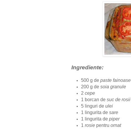
Ingrediente:
500 g de
paste fainoase
200 g de
soia granule
2
cepe
1 borcan de
suc de rosii
5 linguri de
ulei
1 lingurita de
sare
1 lingurita de
piper
1
rosie
pentru
ornat