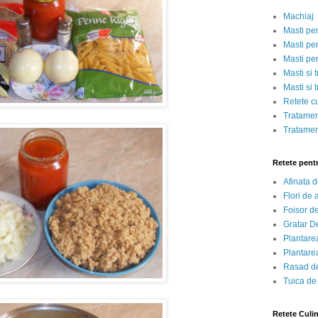
Machiaj
Masti pe
Masti pen
Masti pe
Masti si 
Masti si 
Retete c
Tratamen
Tratamen
Retete pent
Afinata 
Flori de
Foisor d
Gratar D
Plantarea
Plantarea
Rasad de
Tuica de
Retete Culi