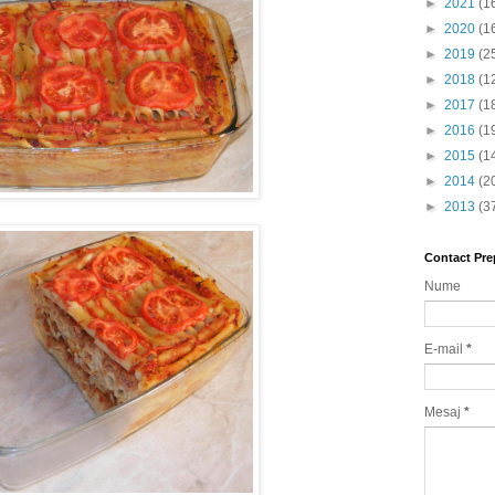
►
2021
(1
►
2020
(1
►
2019
(2
►
2018
(1
►
2017
(1
►
2016
(1
►
2015
(1
►
2014
(2
►
2013
(3
Contact Pre
Nume
E-mail
*
Mesaj
*