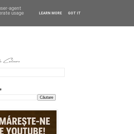
 user-agent
nerate usage
LEARN MORE
GOT IT
e