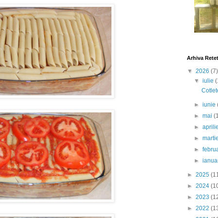
Arhiva Rete
▼
2026
(7)
▼
iulie
(
Cotlet
►
iunie
►
mai
(
►
april
►
marti
►
febru
►
ianua
►
2025
(1
►
2024
(1
►
2023
(1
►
2022
(1