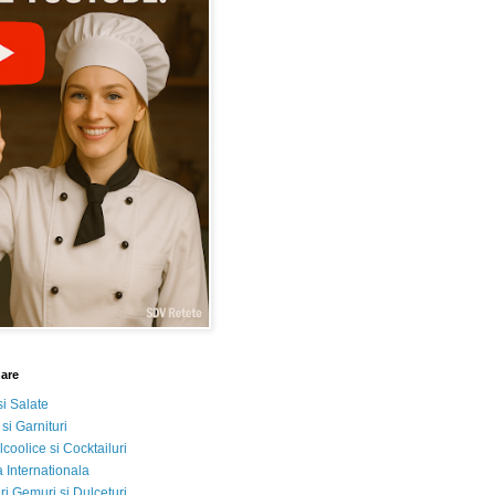
nare
si Salate
 si Garnituri
lcoolice si Cocktailuri
 Internationala
i Gemuri si Dulceturi