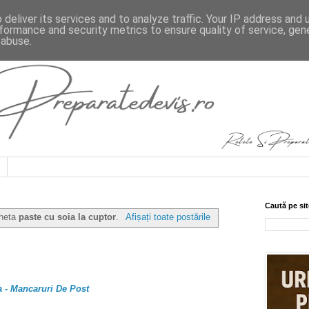
deliver its services and to analyze traffic. Your IP address and
formance and security metrics to ensure quality of service, ge
 abuse.
Caută pe sit
cheta
paste cu soia la cuptor
.
Afișați toate postările
 - Mancaruri De Post