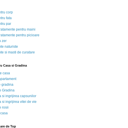
ntru corp
tru fata
ntru par
tratamente pentru maini
tratamente pentru picioare
u zer
te naturiste
te si masti de curatare
ru Casa si Gradina
de casa
 apartament
e gradina
e Gradina
 si ingrijirea capsunilor
 si ingrijirea vitei de vie
 rosii
 casa
nare de Top