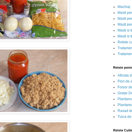
Machiaj
Masti pe
Masti pen
Masti pe
Masti si 
Masti si 
Retete c
Tratamen
Tratamen
Retete pent
Afinata 
Flori de
Foisor d
Gratar D
Plantarea
Plantarea
Rasad de
Tuica de
Retete Culi