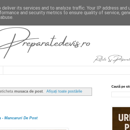
deliver its services and to analyze traffic. Your IP address and
formance and security metrics to ensure quality of service, ge
 abuse.
Caută pe sit
 eticheta
musaca de post
.
Afișați toate postările
 - Mancaruri De Post