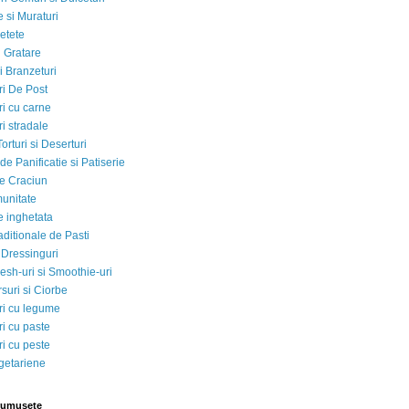
 si Muraturi
etete
si Gratare
i Branzeturi
i De Post
i cu carne
i stradale
Torturi si Deserturi
e Panificatie si Patiserie
e Craciun
munitate
e inghetata
aditionale de Pasti
 Dressinguri
esh-uri si Smoothie-uri
suri si Ciorbe
i cu legume
i cu paste
i cu peste
egetariene
rumusete