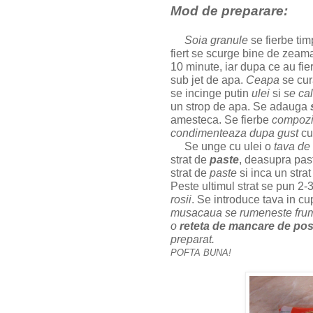
Mod de preparare:
Soia granule
se fierbe tim
fiert se scurge bine de zeam
10 minute, iar dupa ce au fier
sub jet de apa.
Ceapa
se cura
se incinge putin
ulei
si
se ca
un strop de apa. Se adauga
amesteca. Se fierbe
compozi
condimenteaza dupa gust
c
Se unge cu ulei o
tava de
strat de
paste
, deasupra pas
strat de
paste
si inca un stra
Peste ultimul strat se pun 2-
rosii
. Se introduce tava in c
musacaua se rumeneste fru
o
reteta de mancare de pos
preparat.
POFTA BUNA!