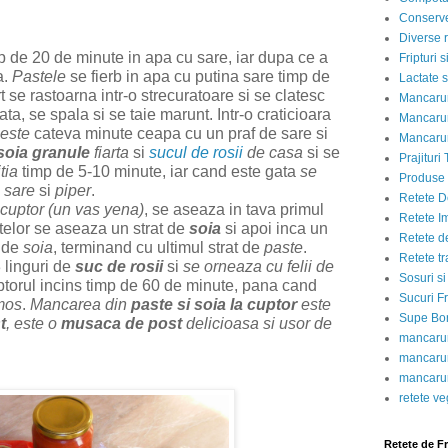
Conserve
Diverse r
p de 20 de minute in apa cu sare, iar dupa ce a
Fripturi 
a.
Pastele
se fierb in apa cu putina sare timp de
Lactate s
t se rastoarna intr-o strecuratoare si se clatesc
Mancarur
ta, se spala si se taie marunt. Intr-o craticioara
Mancarur
leste
cateva minute ceapa cu un praf de sare si
Mancarur
soia granule
fiarta
si
sucul de rosii
de casa
si se
Prajituri 
tia
timp de 5-10 minute, iar cand este gata
se
Produse d
u
sare
si
piper
.
Retete D
 cuptor (un vas yena)
, se aseaza in tava primul
Retete I
telor se aseaza un strat de
soia
si apoi inca un
Retete d
t de
soia
, terminand cu ultimul strat de
paste
.
Retete tr
3 linguri de
suc de rosii
si
se orneaza cu felii de
Sosuri si
uptorul incins timp de 60 de minute, pana cand
Sucuri Fr
mos
.
Mancarea din
paste si soia la cuptor
este
Supe Bor
t
, este o
musaca de post
delicioasa si usor de
mancarur
mancarur
mancarur
retete v
Retete de F