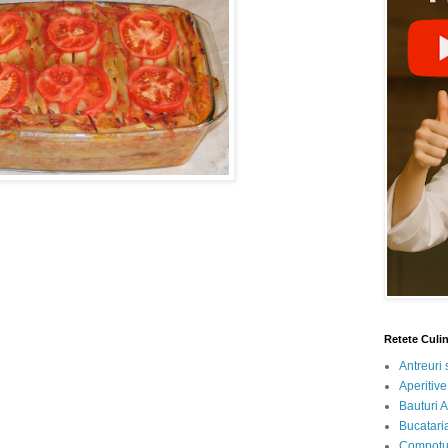
Retete Culi
Antreuri 
Aperitive
Bauturi A
Bucataria
Compotur