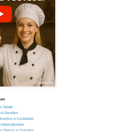
nare
si Salate
 si Garnituri
lcoolice si Cocktailuri
 Internationala
i Gemuri si Dulceturi