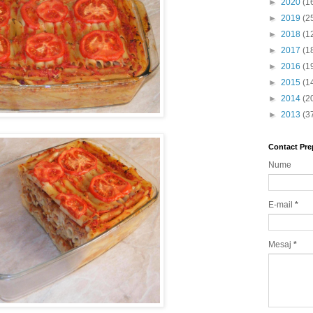
►
2020
(1
►
2019
(2
►
2018
(1
►
2017
(1
►
2016
(1
►
2015
(1
►
2014
(2
►
2013
(3
Contact Pre
Nume
E-mail
*
Mesaj
*