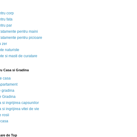
ntru corp
tru fata
ntru par
tratamente pentru maini
tratamente pentru picioare
u zer
te naturiste
te si masti de curatare
ru Casa si Gradina
de casa
 apartament
e gradina
e Gradina
 si ingrijirea capsunilor
 si ingrijirea vitei de vie
 rosii
 casa
nare de Top