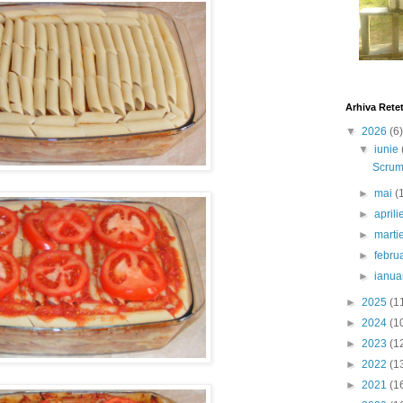
Arhiva Rete
▼
2026
(6)
▼
iunie
Scrumb
►
mai
(
►
april
►
marti
►
febru
►
ianua
►
2025
(1
►
2024
(1
►
2023
(1
►
2022
(1
►
2021
(1