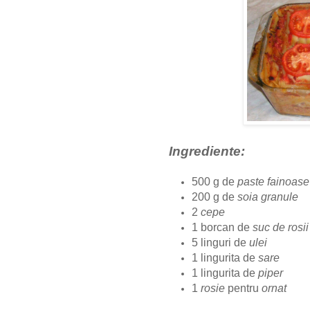
Ingrediente:
500 g de
paste fainoase
200 g de
soia granule
2
cepe
1 borcan de
suc de rosii
5 linguri de
ulei
1 lingurita de
sare
1 lingurita de
piper
1
rosie
pentru
ornat