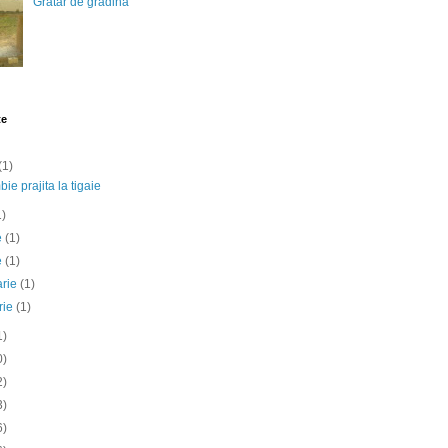
Gratar de gradina
te
(1)
ie prajita la tigaie
1)
ie
(1)
e
(1)
arie
(1)
rie
(1)
1)
0)
2)
3)
6)