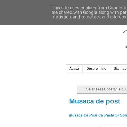
This site uses cookies from Google to 
are shared with Google along with per
statistics, and to detect and address
Acasă
Despre mine
Sitemap
Se afișează postările cu
Musaca de post
Musaca De Post Cu Paste Si Soia