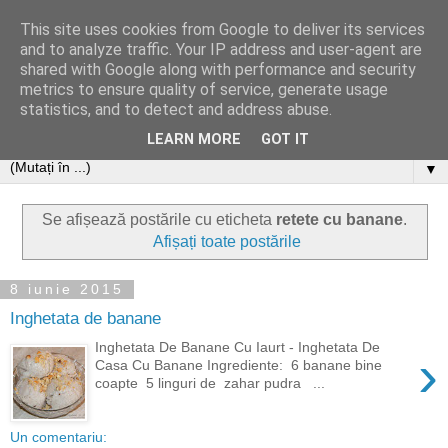
This site uses cookies from Google to deliver its services
and to analyze traffic. Your IP address and user-agent are
shared with Google along with performance and security
metrics to ensure quality of service, generate usage
statistics, and to detect and address abuse.
LEARN MORE
GOT IT
▼
Se afișează postările cu eticheta
retete cu banane
.
Afișați toate postările
8 iunie 2015
Inghetata de banane
Inghetata De Banane Cu Iaurt - Inghetata De
›
Casa Cu Banane Ingrediente: 6 banane bine
coapte 5 linguri de zahar pudra ...
Un comentariu: