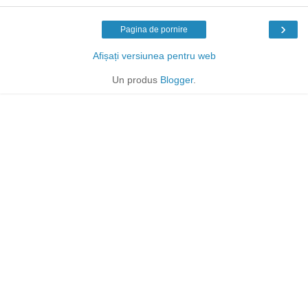
›
Pagina de pornire
Afișați versiunea pentru web
Un produs
Blogger
.