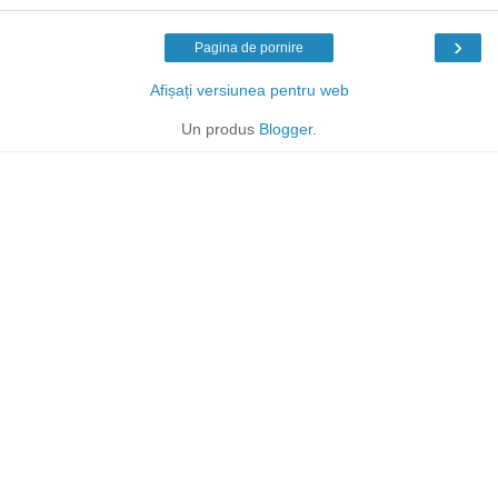
›
Pagina de pornire
Afișați versiunea pentru web
Un produs
Blogger
.