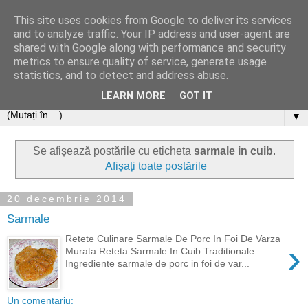
This site uses cookies from Google to deliver its services
and to analyze traffic. Your IP address and user-agent are
shared with Google along with performance and security
metrics to ensure quality of service, generate usage
statistics, and to detect and address abuse.
LEARN MORE
GOT IT
▼
Se afișează postările cu eticheta
sarmale in cuib
.
Afișați toate postările
20 decembrie 2014
Sarmale
Retete Culinare Sarmale De Porc In Foi De Varza
›
Murata Reteta Sarmale In Cuib Traditionale
Ingrediente sarmale de porc in foi de var...
Un comentariu: