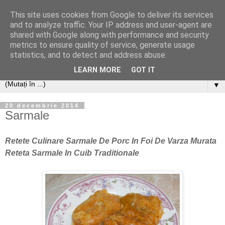
This site uses cookies from Google to deliver its services
and to analyze traffic. Your IP address and user-agent are
shared with Google along with performance and security
metrics to ensure quality of service, generate usage
statistics, and to detect and address abuse.
LEARN MORE
GOT IT
▼
20 decembrie 2014
Sarmale
Retete Culinare Sarmale De Porc In Foi De Varza Murata
Reteta Sarmale In Cuib Traditionale