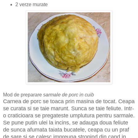
2 verze murate
Mod de preparare
sarmale de porc in cuib
Carnea de porc
se toaca prin masina de tocat. Ceapa
se curata si se taie marunt.
Sunca
se taie feliute. Intr-
o craticioara se pregateste
umplutura pentru sarmale
.
Se pune putin ulei la incins, se adauga doua feliute
de
sunca afumata
taiata bucatele, ceapa cu un praf
de sare si se calesc impreuna stropind din cand in