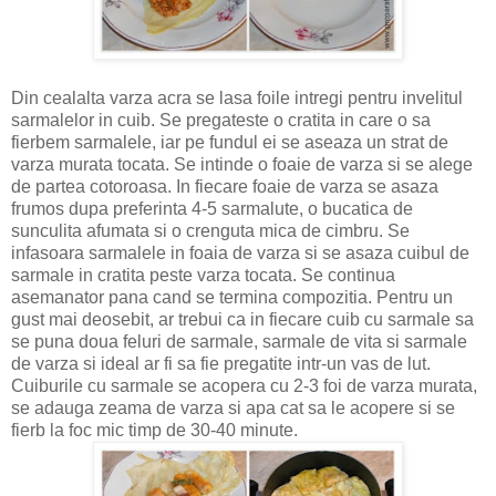
Din cealalta varza acra se lasa foile intregi pentru invelitul
sarmalelor in cuib. Se pregateste o cratita in care o sa
fierbem sarmalele, iar pe fundul ei se aseaza un strat de
varza murata tocata. Se intinde o foaie de varza si se alege
de partea cotoroasa. In fiecare foaie de varza se asaza
frumos dupa preferinta 4-5 sarmalute, o bucatica de
sunculita afumata si o crenguta mica de cimbru. Se
infasoara sarmalele in foaia de varza si se asaza cuibul de
sarmale in cratita peste varza tocata. Se continua
asemanator pana cand se termina compozitia. Pentru un
gust mai deosebit, ar trebui ca in fiecare cuib cu sarmale sa
se puna doua feluri de sarmale, sarmale de vita si sarmale
de varza si ideal ar fi sa fie pregatite intr-un vas de lut.
Cuiburile cu sarmale se acopera cu 2-3 foi de varza murata,
se adauga zeama de varza si apa cat sa le acopere si se
fierb la foc mic timp de 30-40 minute.