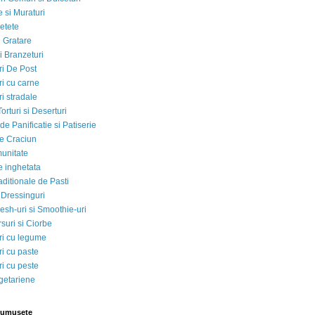
 si Muraturi
etete
si Gratare
i Branzeturi
i De Post
i cu carne
i stradale
Torturi si Deserturi
e Panificatie si Patiserie
e Craciun
munitate
e inghetata
aditionale de Pasti
 Dressinguri
esh-uri si Smoothie-uri
suri si Ciorbe
i cu legume
i cu paste
i cu peste
egetariene
rumusete