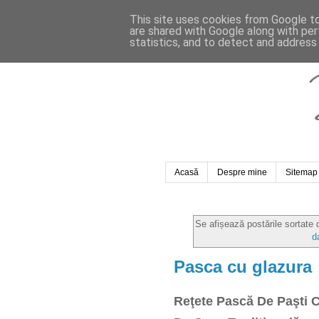
This site uses cookies from Google to 
are shared with Google along with per
statistics, and to detect and address
Acasă
Despre mine
Sitemap
Se afișează postările sortate
d
Pasca cu glazura
Reţete Pască De Paşti 