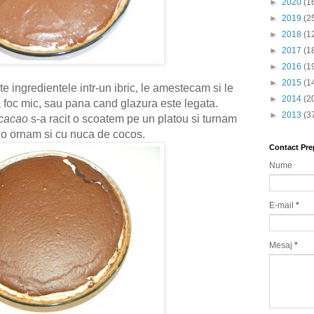
►
2020
(1
►
2019
(2
►
2018
(1
►
2017
(1
►
2016
(1
►
2015
(1
 ingredientele intr-un ibric, le amestecam si le
►
2014
(2
a foc mic, sau pana cand glazura este legata.
►
2013
(3
 cacao
s-a racit o scoatem pe un platou si turnam
 o ornam si cu nuca de cocos.
Contact Pre
Nume
E-mail
*
Mesaj
*