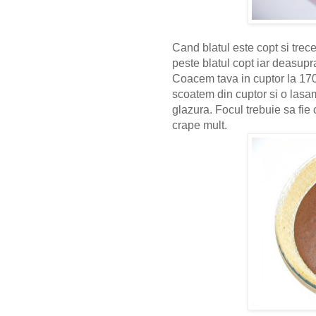
Cand blatul este copt si tre
peste blatul copt iar deasup
Coacem tava in cuptor la 170
scoatem din cuptor si o lasa
glazura. Focul trebuie sa fie 
crape mult.