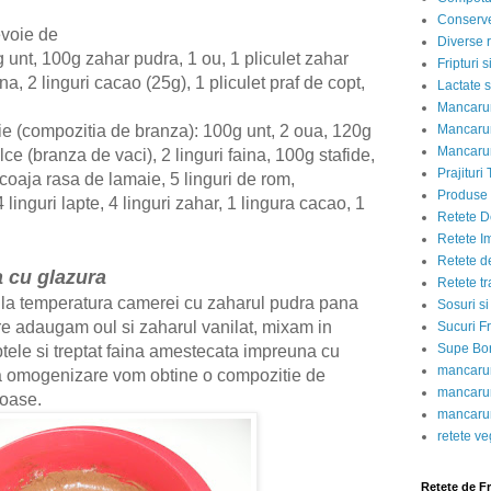
Conserve
evoie de
Diverse r
g unt, 100g zahar pudra, 1 ou, 1 pliculet zahar
Fripturi 
na, 2 linguri cacao (25g), 1 pliculet praf de copt,
Lactate s
Mancarur
Mancarur
ie (compozitia de branza): 100g unt, 2 oua, 120g
Mancarur
e (branza de vaci), 2 linguri faina, 100g stafide,
Prajituri 
, coaja rasa de lamaie, 5 linguri de rom,
Produse d
 linguri lapte, 4 linguri zahar, 1 lingura cacao, 1
Retete D
Retete I
Retete d
 cu glazura
Retete tr
t la temperatura camerei cu zaharul pudra pana
Sosuri si
 adaugam oul si zaharul vanilat, mixam in
Sucuri Fr
Supe Bor
ele si treptat faina amestecata impreuna cu
mancarur
pa omogenizare vom obtine o compozitie de
mancarur
roase.
mancarur
retete v
Retete de F