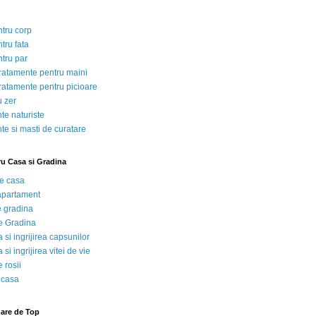
ntru corp
tru fata
ntru par
tratamente pentru maini
tratamente pentru picioare
u zer
te naturiste
te si masti de curatare
ru Casa si Gradina
de casa
 apartament
e gradina
e Gradina
 si ingrijirea capsunilor
 si ingrijirea vitei de vie
 rosii
 casa
nare de Top