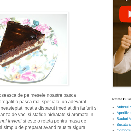
lipseasca de pe mesele noastre pasca
Retete Culi
pregatit o pasca mai speciala, un adevarat
Antreuri 
easteptat incat a disparut imediat din farfurii si
Aperitive
anza de vaci si stafide hidratate si aromate in
Bauturi A
nul Invierii
si este o reteta pentru masa de
Bucataria
 si simplu de preparat avand reusita sigura.
Compotur