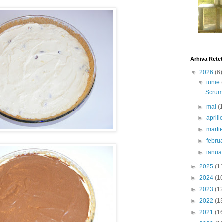
Arhiva Rete
▼
2026
(6)
▼
iunie
Scrumb
►
mai
(
►
april
►
marti
►
febru
►
ianua
►
2025
(1
►
2024
(1
►
2023
(1
►
2022
(1
►
2021
(1