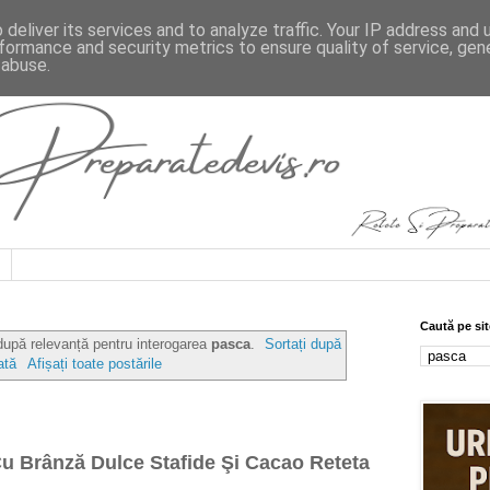
deliver its services and to analyze traffic. Your IP address and
formance and security metrics to ensure quality of service, ge
 abuse.
Caută pe sit
 după relevanță pentru interogarea
pasca
.
Sortați după
ată
Afișați toate postările
Cu Brânză Dulce Stafide Şi Cacao Reteta