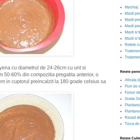
Machiaj
Masti pe
Masti pen
Masti pe
Masti si 
Masti si 
Retete c
Tratamen
Tratamen
yena cu diametrul de 24-26cm cu unt si
Retete pent
m 50-60% din compozitia pregatita anterior, o
Afinata 
m in cuptorul preincalzit la 180 grade celsius sa
Flori de
Foisor d
Gratar D
Plantarea
Plantarea
Rasad de
Tuica de
Retete Culi