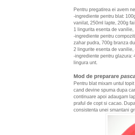
Pentru pregatirea ei avem n
-ingrediente pentru blat: 100
vanilat, 250ml lapte, 200g fai
1 lingurita esenta de vanilie,
-ingrediente pentru compozit
zahar pudra, 700g branza dulc
2 lingurite esenta de vanilie
-ingrediente pentru glazura: 4
lingura unt.
Mod de preparare
pasca
Pentru blat mixam untul topi
cand devine spuma dupa care
continuare apoi adaugam lapt
praful de copt si cacao. Du
consistenta unei smantani g