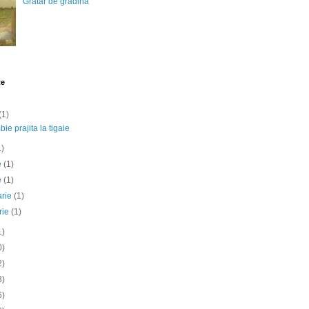
Gratar de gradina
te
(1)
ie prajita la tigaie
1)
ie
(1)
e
(1)
arie
(1)
rie
(1)
1)
0)
2)
3)
6)