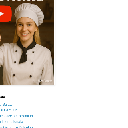
nare
si Salate
 si Garnituri
lcoolice si Cocktailuri
 Internationala
i Gemuri si Dulceturi