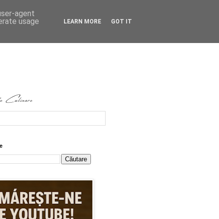
 user-agent
nerate usage
LEARN MORE
GOT IT
e