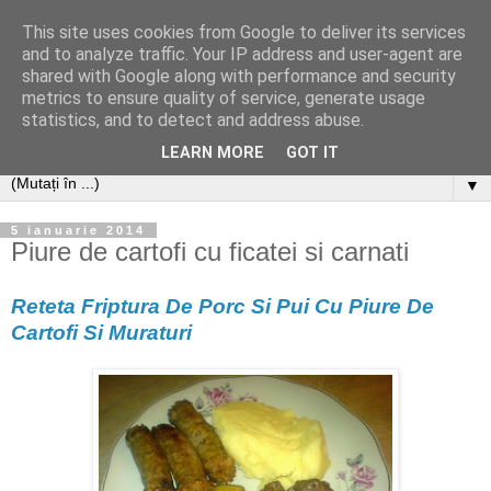
This site uses cookies from Google to deliver its services
and to analyze traffic. Your IP address and user-agent are
shared with Google along with performance and security
metrics to ensure quality of service, generate usage
statistics, and to detect and address abuse.
LEARN MORE
GOT IT
▼
5 ianuarie 2014
Piure de cartofi cu ficatei si carnati
Reteta Friptura De Porc Si Pui Cu Piure De
Cartofi Si Muraturi