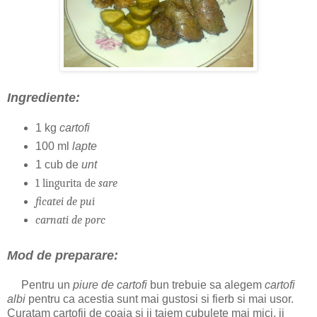
Ingrediente:
1 kg
cartofi
100 ml
lapte
1 cub de
unt
1 lingurita de
sare
ficatei de pui
carnati de porc
Mod de preparare:
Pentru un
piure de cartofi
bun trebuie sa alegem
cartofi
albi
pentru ca acestia sunt mai gustosi si fierb si mai usor.
Curatam cartofii de coaja si ii taiem cubulete mai mici, ii