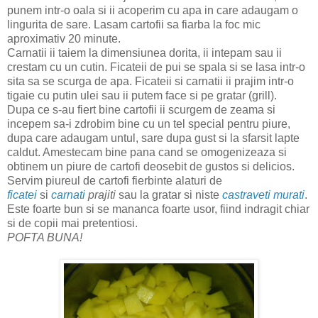
punem intr-o oala si ii acoperim cu apa in care adaugam o
lingurita de sare. Lasam cartofii sa fiarba la foc mic
aproximativ 20 minute.
Carnatii ii taiem la dimensiunea dorita, ii intepam sau ii
crestam cu un cutin. Ficateii de pui se spala si se lasa intr-o
sita sa se scurga de apa. Ficateii si carnatii ii prajim intr-o
tigaie cu putin ulei sau ii putem face si pe gratar (grill).
Dupa ce s-au fiert bine cartofii ii scurgem de zeama si
incepem sa-i zdrobim bine cu un tel special pentru piure,
dupa care adaugam untul, sare dupa gust si la sfarsit lapte
caldut. Amestecam bine pana cand se omogenizeaza si
obtinem un piure de cartofi deosebit de gustos si delicios.
Servim piureul de cartofi fierbinte alaturi de
ficatei
si
carnati
prajiti
sau la gratar si niste
castraveti murati
.
Este foarte bun si se mananca foarte usor, fiind indragit chiar
si de copii mai pretentiosi.
POFTA BUNA!