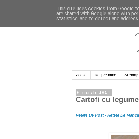
This site uses cookies from Google to 
are shared with Google along with per
statistics, and to detect and address
Acasă
Despre mine
Sitemap
8 martie 2014
Cartofi cu legume
Retete De Post - Retete De Manc