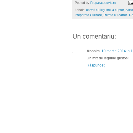
Posted by
Preparatedevis.ro
Labels:
cartofi cu legume la cuptor
,
carto
Preparate Culinare
,
Retete cu cartofi
,
Re
Un comentariu:
Anonim
10 martie 2014 la 
Un mix de legume gustos!
Răspundeți