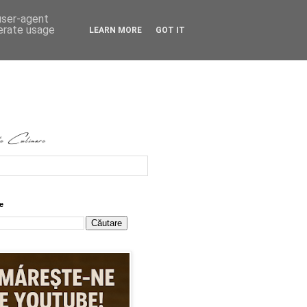
 user-agent
nerate usage
LEARN MORE
GOT IT
e