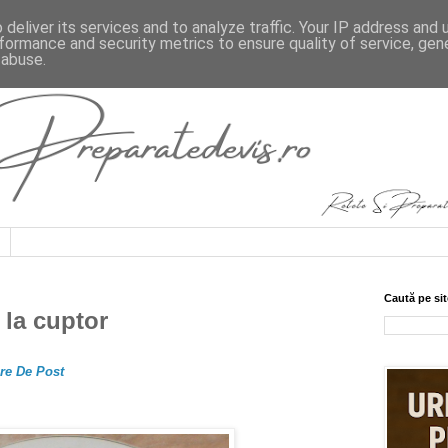
deliver its services and to analyze traffic. Your IP address and
formance and security metrics to ensure quality of service, ge
 abuse.
Caută pe sit
 la cuptor
are De Post