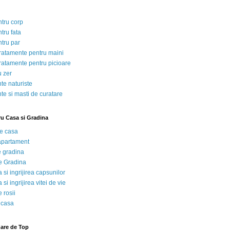
ntru corp
tru fata
ntru par
tratamente pentru maini
tratamente pentru picioare
u zer
te naturiste
te si masti de curatare
ru Casa si Gradina
de casa
 apartament
e gradina
e Gradina
 si ingrijirea capsunilor
 si ingrijirea vitei de vie
 rosii
 casa
nare de Top