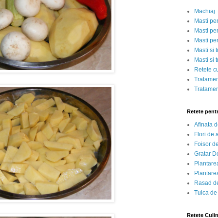
Machiaj
Masti pe
Masti pen
Masti pe
Masti si 
Masti si 
Retete c
Tratamen
Tratamen
Retete pent
Afinata 
Flori de
Foisor d
Gratar D
Plantarea
Plantarea
Rasad de
Tuica de
Retete Culi