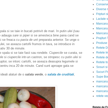
Conserve
Diverse r
Fripturi 
Lactate s
Mancarur
Mancarur
ala si se taie in bucati potrivit de mari. In putin
ulei (
sau
Mancarur
se adauga
sare
si
piper
si se amesteca bine pana cand se
Prajituri 
si se freaca cu
pasta de unt
preparata anterior. Se unge o
Produse d
lei, se aseaza cartofii frumos in tava, se introduce in
Retete D
mativ 30 de minute.
 spala si se taie fasii sau rondele.
Ciupercile
se curata, se
Retete I
ele
si
ciupercile
intr-un castron, se stropesc cu putin
ulei
si
Retete d
ptor, se intorc cartofii, se aseaza deasupra legumele si
Retete tr
r pentru inca 20 de minute. Cand sunt aproape gata se
Sosuri si
Sucuri Fr
ideali alaturi de o
salata verde
, o
salata de cruditati
,
Supe Bor
mancarur
mancarur
mancarur
retete v
Retete de F