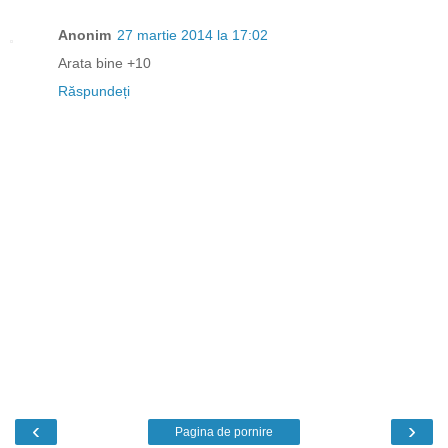
Anonim
27 martie 2014 la 17:02
Arata bine +10
Răspundeți
‹
›
Pagina de pornire