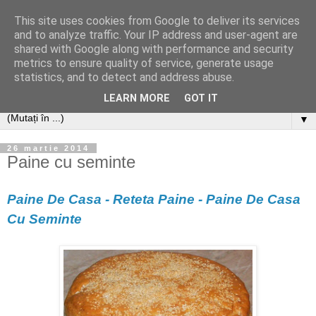
This site uses cookies from Google to deliver its services
and to analyze traffic. Your IP address and user-agent are
shared with Google along with performance and security
metrics to ensure quality of service, generate usage
statistics, and to detect and address abuse.
LEARN MORE
GOT IT
▼
26 martie 2014
Paine cu seminte
Paine De Casa - Reteta Paine - Paine De Casa
Cu Seminte