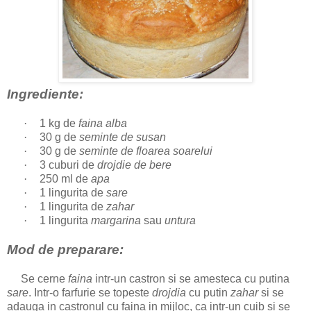
Ingrediente:
·
1 kg de
faina alba
·
30 g de
seminte de susan
·
30 g
de
seminte de floarea soarelui
·
3 cuburi de
drojdie de bere
·
250 ml de
apa
·
1 lingurita de
sare
·
1 lingurita de
zahar
·
1
lingurita
margarina
sau
untura
Mod de preparare:
Se cerne
faina
intr-un castron si se amesteca cu putina
sare
. Intr-o farfurie se topeste
drojdia
cu putin
zahar
si se
adauga in castronul cu faina in mijloc, ca intr-un cuib si se