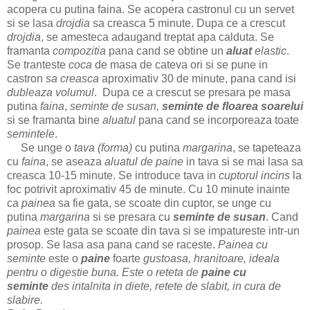
acopera cu putina faina. Se acopera castronul cu un servet
si se lasa
drojdia
sa creasca 5 minute. Dupa ce a crescut
drojdia
, se amesteca adaugand treptat apa calduta. Se
framanta
compozitia
pana cand se obtine un
aluat
elastic
.
Se tranteste
coca
de masa de cateva ori si se pune in
castron
sa creasca
aproximativ 30 de minute, pana cand isi
dubleaza volumul
. Dupa ce a crescut se presara pe masa
putina
faina
,
seminte de susan,
seminte de floarea soarelui
si se framanta bine
aluatul
pana cand se incorporeaza toate
semintele
.
Se unge o
tava (forma)
cu putina
margarina
, se tapeteaza
cu
faina
, se aseaza
aluatul de paine
in tava si se mai lasa sa
creasca 10-15 minute. Se introduce tava in
cuptorul incins
la
foc potrivit aproximativ 45 de minute. Cu 10 minute inainte
ca
painea
sa fie gata, se scoate din cuptor, se unge cu
putina
margarina
si se presara cu
seminte de susan
. Cand
painea
este gata se scoate din tava si se impatureste intr-un
prosop. Se lasa asa pana cand se raceste.
Painea cu
seminte
este o
paine
foarte
gustoasa, hranitoare, ideala
pentru o digestie buna.
Este o reteta de
paine cu
seminte
des intalnita in diete, retete de slabit, in cura de
slabire.