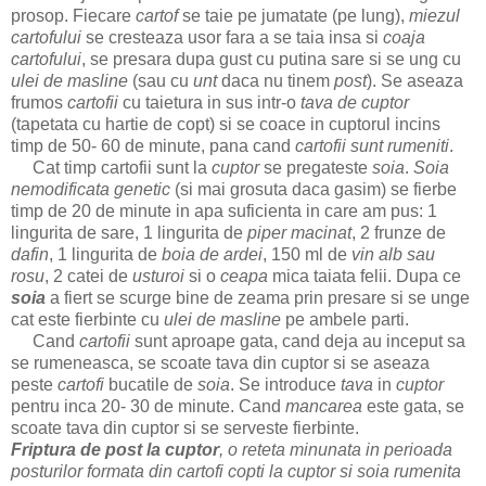
prosop. Fiecare
cartof
se taie pe jumatate (pe lung),
miezul
cartofului
se cresteaza usor fara a se taia insa si
coaja
cartofului
, se presara dupa gust cu putina sare si se ung cu
ulei de masline
(sau cu
unt
daca nu tinem
post
). Se aseaza
frumos
cartofii
cu taietura in sus intr-o
tava de cuptor
(tapetata cu hartie de copt) si se coace in cuptorul incins
timp de 50- 60 de minute, pana cand
cartofii sunt rumeniti
.
Cat timp cartofii sunt la
cuptor
se pregateste
soia
.
Soia
nemodificata genetic
(si mai grosuta daca gasim) se fierbe
timp de 20 de minute in apa suficienta in care am pus: 1
lingurita de sare, 1 lingurita de
piper macinat
, 2 frunze de
dafin
, 1 lingurita de
boia de ardei
, 150 ml de
vin alb sau
rosu
, 2 catei de
usturoi
si o
ceapa
mica taiata felii. Dupa ce
soia
a fiert se scurge bine de zeama prin presare si se unge
cat este fierbinte cu
ulei de masline
pe ambele parti.
Cand
cartofii
sunt aproape gata, cand deja au inceput sa
se rumeneasca, se scoate tava din cuptor si se aseaza
peste
cartofi
bucatile de
soia
. Se introduce
tava
in
cuptor
pentru inca 20- 30 de minute. Cand
mancarea
este gata, se
scoate tava din cuptor si se serveste fierbinte.
Friptura de post la cuptor
, o reteta minunata in perioada
posturilor formata din cartofi copti la cuptor si soia rumenita