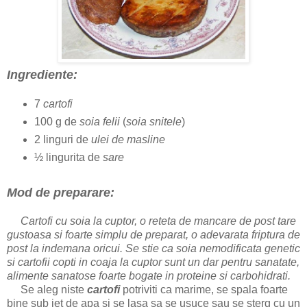
Ingrediente:
7
cartofi
100 g de
soia felii
(
soia snitele
)
2 linguri de
ulei de masline
½ lingurita de
sare
Mod de preparare:
Cartofi cu soia la cuptor
, o reteta de mancare de post tare
gustoasa si foarte simplu de preparat, o adevarata friptura de
post la indemana oricui. Se stie ca soia nemodificata genetic
si cartofii copti in coaja la cuptor sunt un dar pentru sanatate,
alimente sanatose foarte bogate in proteine si carbohidrati.
Se aleg niste
cartofi
potriviti ca marime, se spala foarte
bine sub jet de apa si se lasa sa se usuce sau se sterg cu un