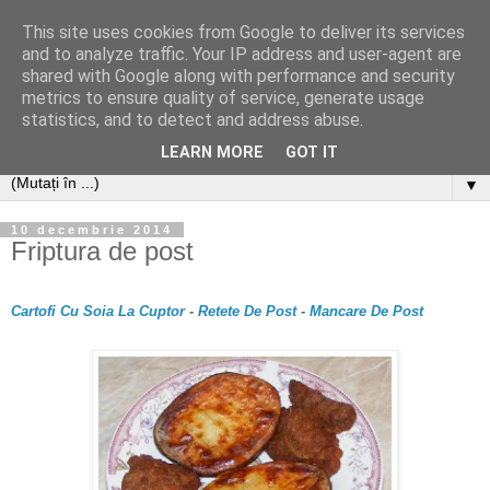
This site uses cookies from Google to deliver its services
and to analyze traffic. Your IP address and user-agent are
shared with Google along with performance and security
metrics to ensure quality of service, generate usage
statistics, and to detect and address abuse.
LEARN MORE
GOT IT
▼
10 decembrie 2014
Friptura de post
Cartofi Cu Soia La Cuptor
-
Retete De Post
-
Mancare De Post