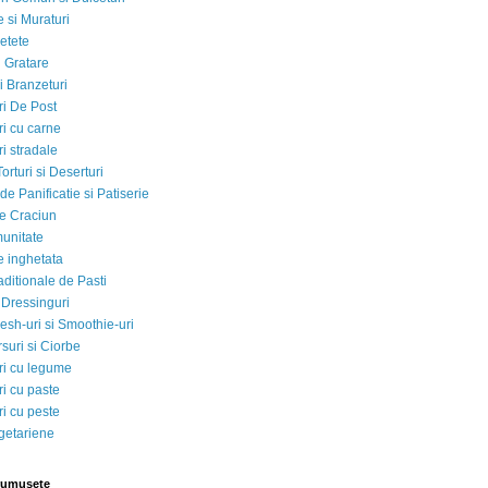
 si Muraturi
etete
si Gratare
i Branzeturi
i De Post
i cu carne
i stradale
Torturi si Deserturi
e Panificatie si Patiserie
e Craciun
munitate
e inghetata
aditionale de Pasti
 Dressinguri
esh-uri si Smoothie-uri
suri si Ciorbe
i cu legume
i cu paste
i cu peste
egetariene
rumusete