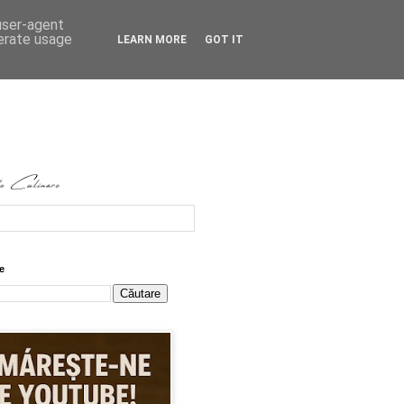
 user-agent
nerate usage
LEARN MORE
GOT IT
e