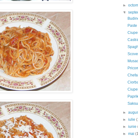
►
octo
▼
sept
Budinc
Paste 
Ciuper
Castra
Spagh
Scover
Musaca
Prico
Chefal
Ciorb
Ciuper
Paprik
Saksu
►
augu
►
iulie
(
►
iunie
►
mai
(