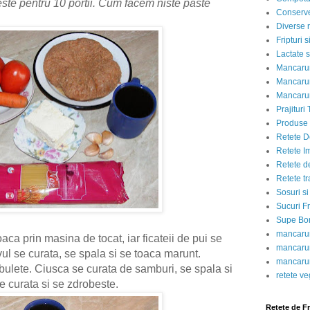
este pentru 10 portii. Cum facem niste paste
Conserve
Diverse r
Fripturi 
Lactate s
Mancarur
Mancarur
Mancarur
Prajituri 
Produse d
Retete D
Retete I
Retete d
Retete tr
Sosuri si
Sucuri Fr
Supe Bor
mancarur
aca prin masina de tocat, iar ficateii de pui se
mancarur
ul se curata, se spala si se toaca marunt.
mancarur
ubulete. Ciusca se curata de samburi, se spala si
retete v
se curata si se zdrobeste.
Retete de F