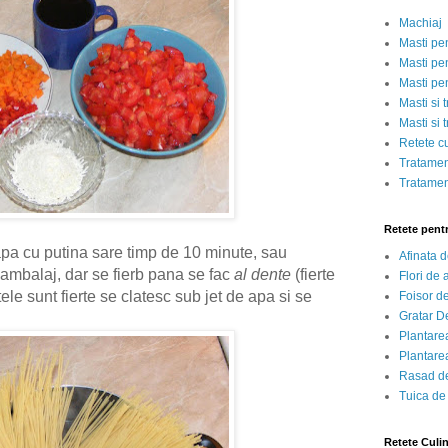
Machiaj
Masti pe
Masti pen
Masti pe
Masti si 
Masti si 
Retete c
Tratamen
Tratamen
Retete pent
apa cu putina sare timp de 10 minute, sau
Afinata 
 ambalaj, dar se fierb pana se fac
al dente
(fierte
Flori de
le sunt fierte se clatesc sub jet de apa si se
Foisor d
Gratar D
Plantarea
Plantarea
Rasad de
Tuica de
Retete Culi