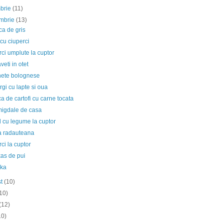
mbrie
(11)
embrie
(13)
a de gris
cu ciuperci
ci umplute la cuptor
veti in otet
ete bolognese
gi cu lapte si oua
 de cartofi cu carne tocata
migdale de casa
 cu legume la cuptor
a radauteana
ci la cuptor
as de pui
ka
st
(10)
10)
(12)
10)