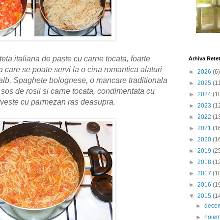
ta italiana de paste cu carne tocata, foarte
Arhiva Rete
 care se poate servi la o cina romantica alaturi
►
2026
(6)
alb. Spaghete bolognese, o mancare traditionala
►
2025
(1
 sos de rosii si carne tocata, condimentata cu
►
2024
(1
serveste cu parmezan ras deasupra.
►
2023
(1
►
2022
(1
►
2021
(1
►
2020
(1
►
2019
(2
►
2018
(1
►
2017
(1
►
2016
(1
▼
2015
(1
►
dece
►
noie