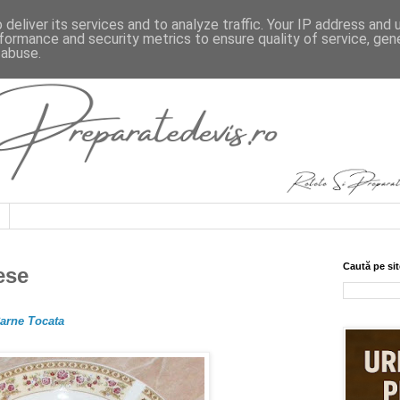
deliver its services and to analyze traffic. Your IP address and
formance and security metrics to ensure quality of service, ge
 abuse.
Caută pe sit
ese
arne Tocata