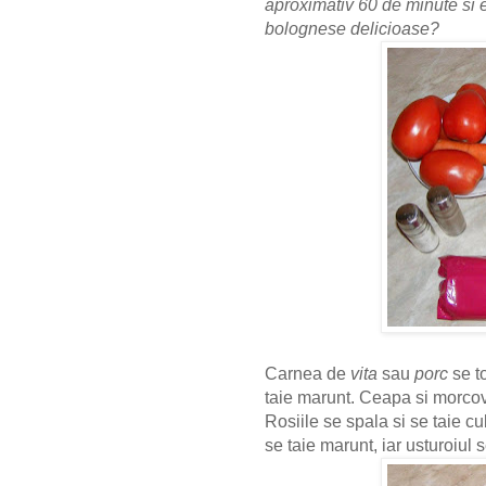
aproximativ 60 de minute si 
bolognese delicioase?
Carnea de
vita
sau
porc
se to
taie marunt. Ceapa si morcov
Rosiile se spala si se taie c
se taie marunt, iar usturoiul 