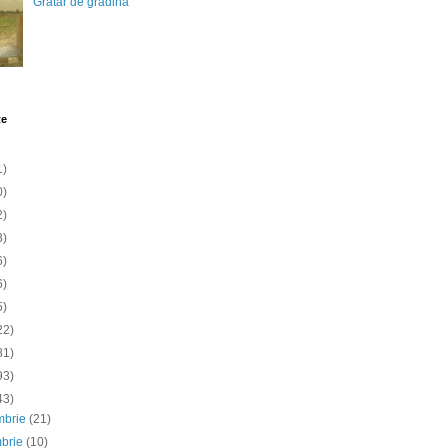
Gratar de gradina
te
1)
0)
2)
3)
6)
6)
5)
22)
81)
93)
43)
mbrie
(21)
mbrie
(10)