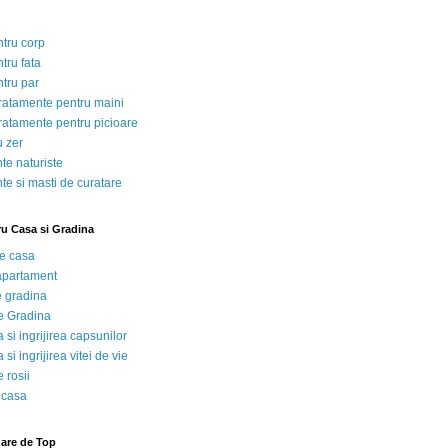
ntru corp
tru fata
ntru par
tratamente pentru maini
tratamente pentru picioare
u zer
te naturiste
te si masti de curatare
ru Casa si Gradina
de casa
 apartament
e gradina
e Gradina
 si ingrijirea capsunilor
 si ingrijirea vitei de vie
 rosii
 casa
nare de Top