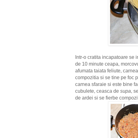
Intr-o cratita incapatoare se 
de 10 minute ceapa, morcovul
afumata taiata feliute, carne
compozitia si se tine pe foc
carnea sfaraie si este bine f
cubulete, ceasca de
supa
, s
de ardei si se fierbe compozi