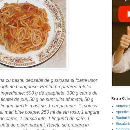
na cu paste, deosebit de gustoasa si foarte usor
spaghete bolognese. Pentru prepararea retetei
ingrediente: 500 g de spaghete, 300 g carne de
Retete Culi
 ficatei de pui, 50 g de sunculita afumata, 50 g
linguri ulei de masline, 1 ceapa mare, 1 morcov
Antreuri 
sii mari bine coapte, 250 ml de vin rosu, 1 lingura
Aperitive
Bauturi A
e carne, 1 ciusca iute, 1 lingurita de sare, 1
Bucataria
gurita de piper macinat. Reteta se prepara in
Compotur