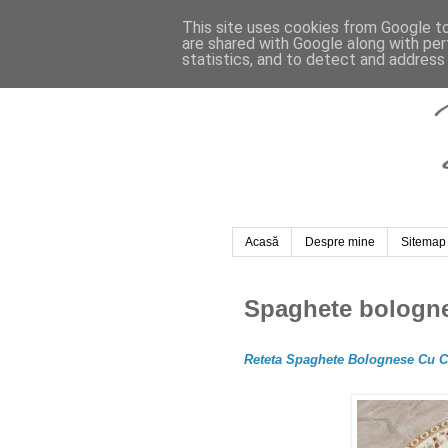
This site uses cookies from Google to 
are shared with Google along with per
statistics, and to detect and address
Acasă
Despre mine
Sitemap
Spaghete bologn
Reteta Spaghete Bolognese Cu C