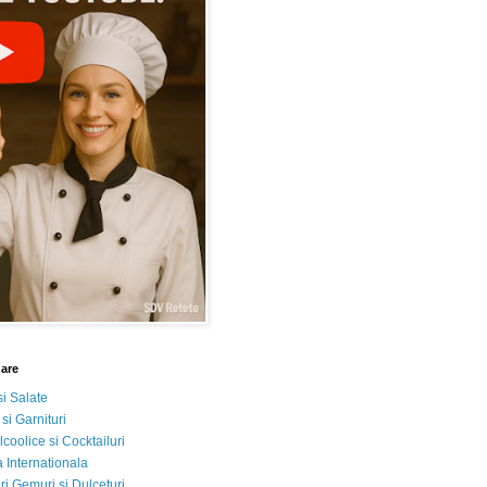
nare
si Salate
 si Garnituri
lcoolice si Cocktailuri
 Internationala
i Gemuri si Dulceturi