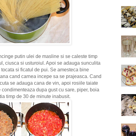
incinge putin ulei de masline si se caleste timp
, ciusca si usturoiul. Apoi se adauga sunculita
a tocata si ficatul de pui. Se amesteca bine
 pana cand carnea incepe sa se prajeasca. Cand
acuta se adauga cana de vin, apoi rosiile taiate
e condimenteaza dupa gust cu sare, piper, boia
tia timp de 30 de minute inabusit.