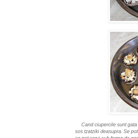
Cand ciupercile sunt gata s
sos tzatziki deasupra. Se po