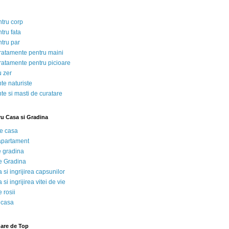
ntru corp
tru fata
ntru par
tratamente pentru maini
tratamente pentru picioare
u zer
te naturiste
te si masti de curatare
ru Casa si Gradina
de casa
 apartament
e gradina
e Gradina
 si ingrijirea capsunilor
 si ingrijirea vitei de vie
 rosii
 casa
nare de Top