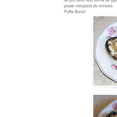
se pot servi sub forma de garn
gratar mergand de minune.
Pofta Buna!