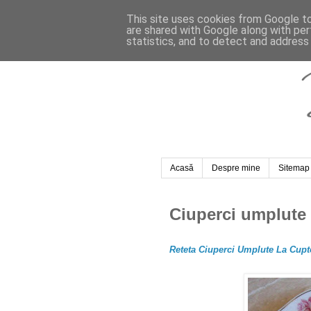
This site uses cookies from Google to 
are shared with Google along with per
statistics, and to detect and address
Acasă
Despre mine
Sitemap
Ciuperci umplute 
Reteta Ciuperci Umplute La Cupt