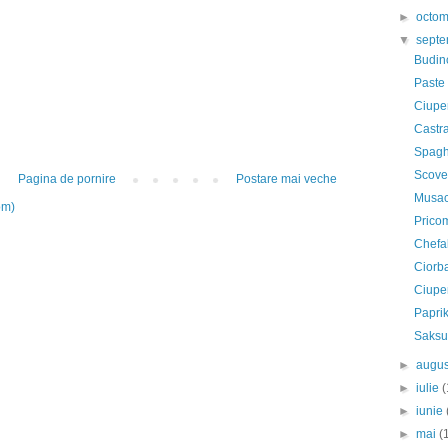
►
octo
▼
sept
Budinc
Paste 
Ciuper
Castra
Spagh
Scover
Pagina de pornire
Postare mai veche
Musaca
om)
Prico
Chefal
Ciorb
Ciuper
Paprik
Saksu
►
augu
►
iulie
(
►
iunie
►
mai
(