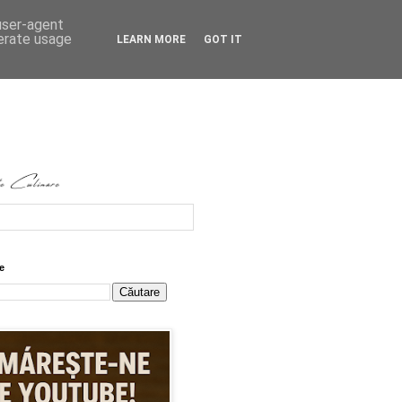
 user-agent
nerate usage
LEARN MORE
GOT IT
e