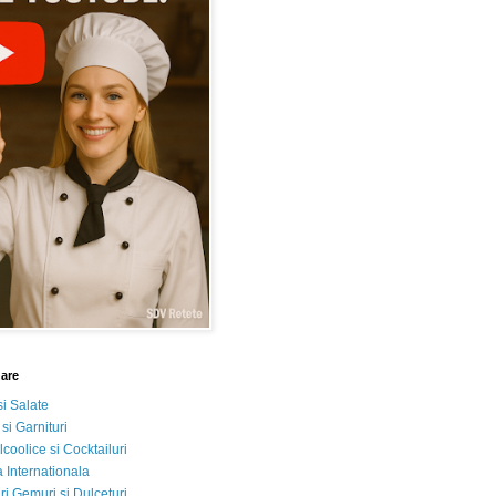
nare
si Salate
 si Garnituri
lcoolice si Cocktailuri
 Internationala
i Gemuri si Dulceturi