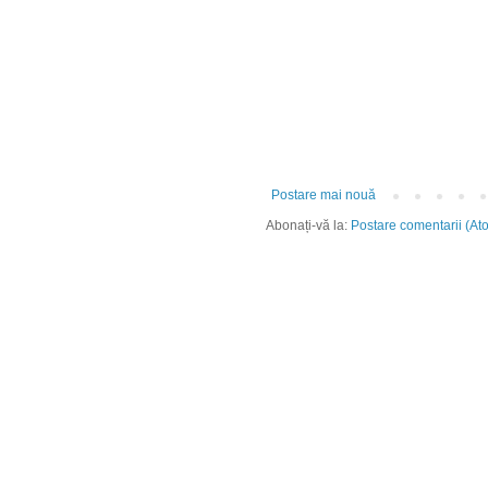
Postare mai nouă
Abonați-vă la:
Postare comentarii (At