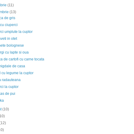
mbrie
(11)
embrie
(13)
a de gris
cu ciuperci
ci umplute la cuptor
veti in otet
ete bolognese
gi cu lapte si oua
 de cartofi cu carne tocata
migdale de casa
 cu legume la cuptor
a radauteana
ci la cuptor
as de pui
ka
st
(10)
10)
(12)
10)