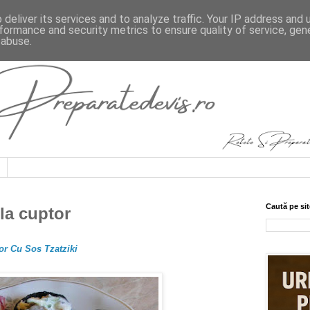
deliver its services and to analyze traffic. Your IP address and
formance and security metrics to ensure quality of service, ge
 abuse.
Caută pe sit
la cuptor
or Cu Sos Tzatziki