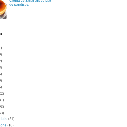
Crema de zahar ars cu blat
de pandispan
te
1)
0)
2)
3)
6)
6)
5)
22)
81)
93)
43)
mbrie
(21)
mbrie
(10)