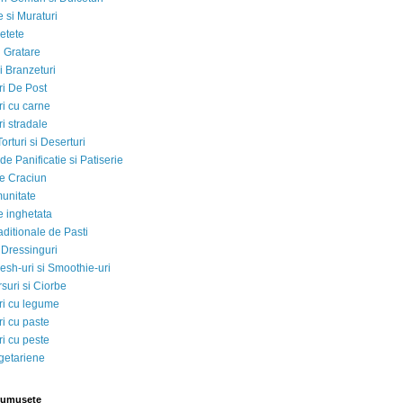
 si Muraturi
etete
si Gratare
i Branzeturi
i De Post
i cu carne
i stradale
Torturi si Deserturi
e Panificatie si Patiserie
e Craciun
munitate
e inghetata
aditionale de Pasti
 Dressinguri
esh-uri si Smoothie-uri
suri si Ciorbe
i cu legume
i cu paste
i cu peste
egetariene
rumusete