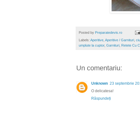
Posted by
Preparatedevis.ro
Labels:
Aperitive
,
Aperitive / Garnituri
,
ci
umplute la cuptor
,
Garnituri
,
Retete Cu C
Un comentariu:
Unknown
23 septembrie 20
O delicatesa!
Răspundeți