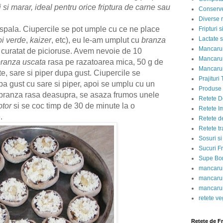
i si marar, ideal pentru orice friptura de carne sau
Conserve
Diverse r
spala. Ciupercile se pot umple cu ce ne place
Fripturi 
Lactate s
oi verde
,
kaizer
, etc), eu le-am umplut cu
branza
Mancarur
 curatat de picioruse. Avem nevoie de 10
Mancarur
ranza uscata
rasa pe razatoarea mica, 50 g de
Mancarur
ute, sare si piper dupa gust. Ciupercile se
Prajituri 
pa gust cu sare si piper, apoi se umplu cu un
Produse d
i branza rasa deasupra, se asaza frumos unele
Retete D
ptor
si se coc timp de 30 de minute la o
Retete I
e.
Retete d
Retete tr
Sosuri si
Sucuri Fr
Supe Bor
mancarur
mancarur
mancarur
retete v
Retete de F