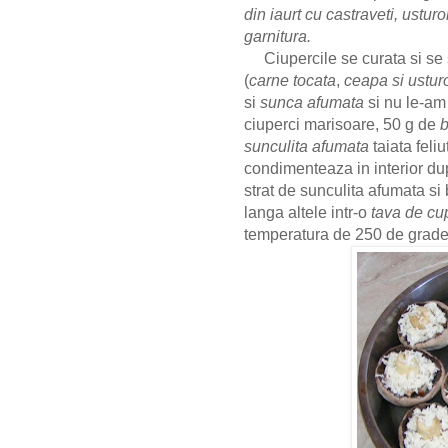
din iaurt cu castraveti, usturo
garnitura.
Ciupercile se curata si se 
(
carne tocata
,
ceapa si ustur
si
sunca afumata
si nu le-am
ciuperci marisoare, 50 g de
b
sunculita afumata
taiata feli
condimenteaza in interior du
strat de sunculita afumata s
langa altele intr-o
tava de cu
temperatura de 250 de grad