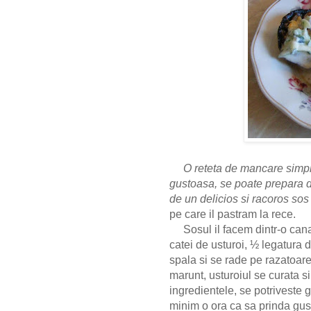
O reteta de mancare simpla s
gustoasa, se poate prepara di
de un delicios si racoros sos 
pe care il pastram la rece.
Sosul il facem dintr-o can
catei de usturoi, ½ legatura 
spala si se rade pe razatoar
marunt, usturoiul se curata 
ingredientele, se potriveste 
minim o ora ca sa prinda gus