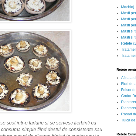
Machiaj
Masti pe
Masti pen
Masti pe
Masti si 
Masti si 
Retete c
Tratamen
Tratamen
Retete pent
Afinata 
Flori de
Foisor d
Gratar D
Plantarea
Plantarea
Rasad de
Tuica de
e scot intr-o farfurie si se servesc fierbinti cu
t consuma simple fiind destul de consistente sau
Retete Culi