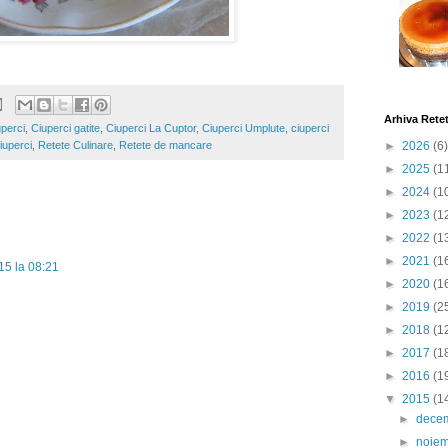
Arhiva Rete
uperci
,
Ciuperci gatite
,
Ciuperci La Cuptor
,
Ciuperci Umplute
,
ciuperci
iuperci
,
Retete Culinare
,
Retete de mancare
►
2026
(6)
►
2025
(1
►
2024
(1
►
2023
(1
►
2022
(1
►
2021
(1
15 la 08:21
►
2020
(1
►
2019
(2
►
2018
(1
►
2017
(1
►
2016
(1
▼
2015
(1
►
dece
►
noie