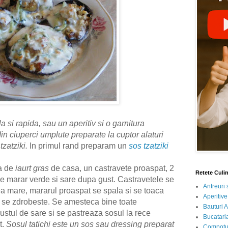
i rapida, sau un aperitiv si o garnitura
n ciuperci umplute preparate la cuptor alaturi
tzatziki.
In primul rand preparam un
sos tzatziki
a de
iaurt gras
de casa, un castravete proaspat, 2
Retete Culi
de marar verde si sare dupa gust. Castravetele se
Antreuri 
ea mare, mararul proaspat se spala si se toaca
Aperitive
si se zdrobeste. Se amesteca bine toate
Bauturi A
gustul de sare si se pastreaza sosul la rece
Bucataria
t.
Sosul tatichi este un sos sau dressing preparat
Compotur