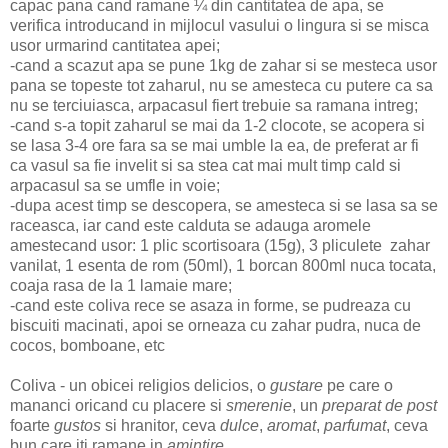
capac pana cand ramane ¼ din cantitatea de apa, se
verifica introducand in mijlocul vasului o lingura si se misca
usor urmarind cantitatea apei;
-cand a scazut apa se pune 1kg de zahar si se mesteca usor
pana se topeste tot zaharul, nu se amesteca cu putere ca sa
nu se terciuiasca, arpacasul fiert trebuie sa ramana intreg;
-cand s-a topit zaharul se mai da 1-2 clocote, se acopera si
se lasa 3-4 ore fara sa se mai umble la ea, de preferat ar fi
ca vasul sa fie invelit si sa stea cat mai mult timp cald si
arpacasul sa se umfle in voie;
-dupa acest timp se descopera, se amesteca si se lasa sa se
raceasca, iar cand este calduta se adauga aromele
amestecand usor: 1 plic scortisoara (15g), 3 pliculete zahar
vanilat, 1 esenta de rom (50ml), 1 borcan 800ml nuca tocata,
coaja rasa de la 1 lamaie mare;
-cand este coliva rece se asaza in forme, se pudreaza cu
biscuiti macinati, apoi se orneaza cu zahar pudra, nuca de
cocos, bomboane, etc
Coliva - un obicei religios delicios, o
gustare
pe care o
mananci oricand cu placere si
smerenie
, un
preparat de post
foarte
gustos
si hranitor, ceva
dulce
,
aromat
,
parfumat
, ceva
bun care iti ramane in
amintire
.