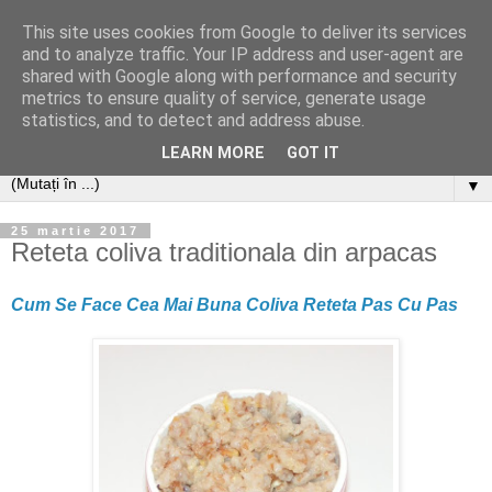
This site uses cookies from Google to deliver its services
and to analyze traffic. Your IP address and user-agent are
shared with Google along with performance and security
metrics to ensure quality of service, generate usage
statistics, and to detect and address abuse.
LEARN MORE
GOT IT
▼
25 martie 2017
Reteta coliva traditionala din arpacas
Cum Se Face Cea Mai Buna Coliva Reteta Pas Cu Pas