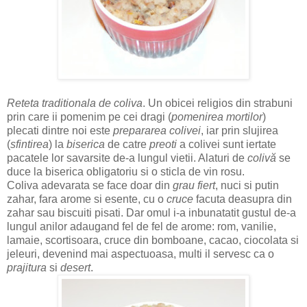
Reteta traditionala de coliva
. Un obicei religios din strabuni
prin care ii pomenim pe cei dragi (
pomenirea mortilor
)
plecati dintre noi este
prepararea colivei
, iar prin slujirea
(
sfintirea
) la
biserica
de catre
preoti
a colivei sunt iertate
pacatele lor savarsite de-a lungul vietii. Alaturi de
colivă
se
duce la biserica obligatoriu si o sticla de vin rosu.
Coliva adevarata se face doar din
grau fiert
, nuci si putin
zahar, fara arome si esente, cu o
cruce
facuta deasupra din
zahar sau biscuiti pisati.
Dar omul i-a inbunatatit gustul de-a
lungul anilor adaugand fel de fel de arome: rom, vanilie,
lamaie, scortisoara, cruce din bomboane, cacao, ciocolata si
jeleuri, devenind mai aspectuoasa
, multi il servesc ca o
prajitura
si
desert
.