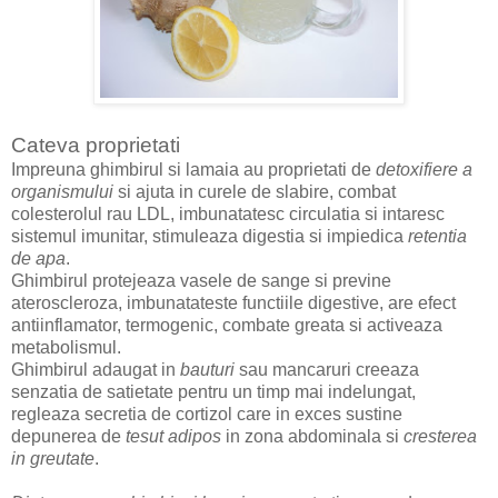
Cateva proprietati
Impreuna ghimbirul si lamaia au proprietati de
detoxifiere a
organismului
si ajuta in curele de slabire, combat
colesterolul rau LDL, imbunatatesc circulatia si intaresc
sistemul imunitar, stimuleaza digestia si impiedica
retentia
de apa
.
Ghimbirul protejeaza vasele de sange si previne
ateroscleroza, imbunatateste functiile digestive, are efect
antiinflamator, termogenic, combate greata si activeaza
metabolismul.
Ghimbirul adaugat in
bauturi
sau mancaruri creeaza
senzatia de satietate pentru un timp mai indelungat,
regleaza secretia de cortizol care in exces sustine
depunerea de
tesut adipos
in zona abdominala si
cresterea
in greutate
.