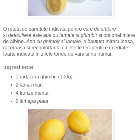
O reteta de
sanatate
indicata pentru
cure de slabire
si
detoxifiere
este
apa cu lamaie si ghimbir
si optional miere
de albine.
Apa cu ghimbir si lamaie
, o
bautura
miraculoasa,
racoroasa si reconfortanta cu efecte terapeutice imediate
foarte indicata in zilele toride de vara si nu numai.
Ingrediente
1 radacina ghimbir (100g)
2 lamai mari
4 frunze menta
2 litri
apa plata