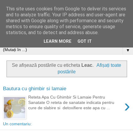
This site uses cookies from Google to deliver its services
and to analyze traffic. Your IP address and user-agent are
shared with Google along with performance and security
metrics to ensure quality of service, generate usage
statistics, and to detect and address abuse.
LEARN MORE
GOT IT
▼
Se afișează postările cu eticheta
Leac
.
Afișați toate
postările
Bautura cu ghimbir si lamaie
Reteta Apa Cu Ghimbir Si Lamaie Pentru
›
Sanatate O reteta de sanatate indicata pentru
cure de slabire si detoxifiere este apa cu ...
Un comentariu: