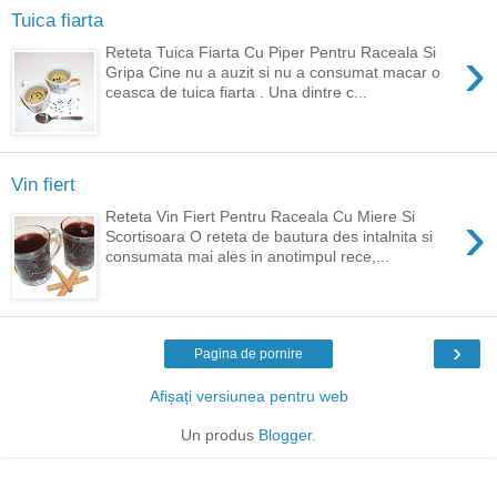
Tuica fiarta
›
Reteta Tuica Fiarta Cu Piper Pentru Raceala Si
Gripa Cine nu a auzit si nu a consumat macar o
ceasca de tuica fiarta . Una dintre c...
Vin fiert
›
Reteta Vin Fiert Pentru Raceala Cu Miere Si
Scortisoara O reteta de bautura des intalnita si
consumata mai ales in anotimpul rece,...
›
Pagina de pornire
Afișați versiunea pentru web
Un produs
Blogger
.