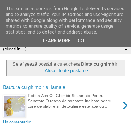
This site uses cookies from Google to deliver its services
and to analyze traffic. Your IP address and user-agent are
shared with Google along with performance and security
metrics to ensure quality of service, generate usage
statistics, and to detect and address abuse.
LEARN MORE
GOT IT
▼
Se afișează postările cu eticheta
Dieta cu ghimbir
.
Afișați toate postările
Bautura cu ghimbir si lamaie
Reteta Apa Cu Ghimbir Si Lamaie Pentru
›
Sanatate O reteta de sanatate indicata pentru
cure de slabire si detoxifiere este apa cu ...
Un comentariu: