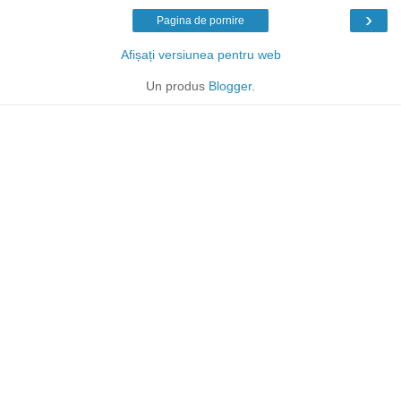
›
Pagina de pornire
Afișați versiunea pentru web
Un produs
Blogger
.