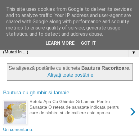
This site uses cookies from Google to deliver its services
and to analyze traffic. Your IP address and user-agent are
shared with Google along with performance and security
metrics to ensure quality of service, generate usage
statistics, and to detect and address abuse.
LEARN MORE
GOT IT
▼
Se afișează postările cu eticheta
Bautura Racoritoare
.
Afișați toate postările
Bautura cu ghimbir si lamaie
Reteta Apa Cu Ghimbir Si Lamaie Pentru
›
Sanatate O reteta de sanatate indicata pentru
cure de slabire si detoxifiere este apa cu ...
Un comentariu: