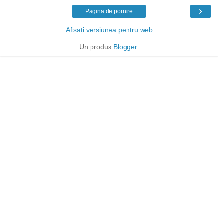
›
Pagina de pornire
Afișați versiunea pentru web
Un produs
Blogger
.