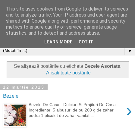
This site uses cookies from Google to deliver its services
and to analyze traffic. Your IP address and user-agent are
shared with Google along with performance and security
metrics to ensure quality of service, generate usage
statistics, and to detect and address abuse.
LEARN MORE
GOT IT
▼
Se afișează postările cu eticheta
Bezele Asortate
.
Afișați toate postările
12 martie 2013
Bezele
›
Bezele De Casa - Dulciuri Si Prajituri De Casa
Ingrediente: 5 albusuri de ou 200 g de zahar
pudra 1 pliculet de zahar vanilat ...