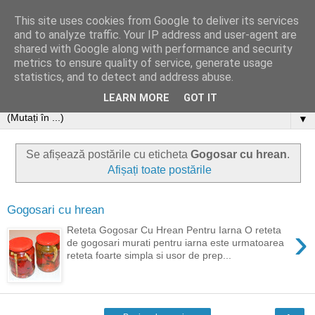
This site uses cookies from Google to deliver its services
and to analyze traffic. Your IP address and user-agent are
shared with Google along with performance and security
metrics to ensure quality of service, generate usage
statistics, and to detect and address abuse.
LEARN MORE
GOT IT
▼
Se afișează postările cu eticheta
Gogosar cu hrean
.
Afișați toate postările
Gogosari cu hrean
›
Reteta Gogosar Cu Hrean Pentru Iarna O reteta
de gogosari murati pentru iarna este urmatoarea
reteta foarte simpla si usor de prep...