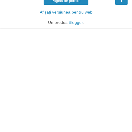
›
Pagina de pornire
Afișați versiunea pentru web
Un produs
Blogger
.