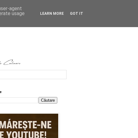
 user-agent
nerate usage
LEARN MORE
GOT IT
e