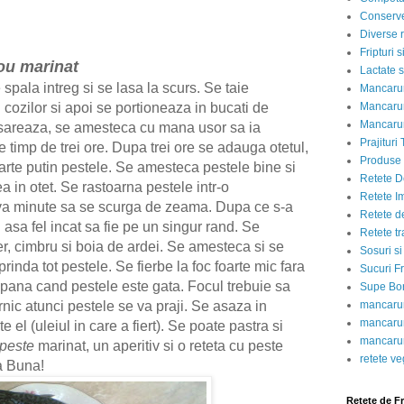
Conserve
Diverse r
Fripturi 
ou marinat
Lactate s
 spala intreg si se lasa la scurs. Se taie
Mancarur
l cozilor si apoi se portioneaza in bucati de
Mancarur
Mancarur
sareaza, se amesteca cu mana usor sa ia
Prajituri 
e timp de trei ore. Dupa trei ore se adauga otetul,
Produse d
oarte putin pestele. Se amesteca pestele bine si
Retete D
a in otet. Se rastoarna pestele intr-o
Retete I
eva minute sa se scurga de zeama. Dupa ce s-a
Retete d
 asa fel incat sa fie pe un singur rand. Se
Retete tr
r, cimbru si boia de ardei. Se amesteca si se
Sosuri si
prinda tot pestele. Se fierbe la foc foarte mic fara
Sucuri Fr
pana cand pestele este gata. Focul trebuie sa
Supe Bor
rnic atunci pestele se va praji. Se asaza in
mancarur
mancarur
 el (uleiul in care a fiert). Se poate pastra si
mancarur
peste
marinat, un aperitiv si o reteta cu peste
retete v
a Buna!
Retete de F