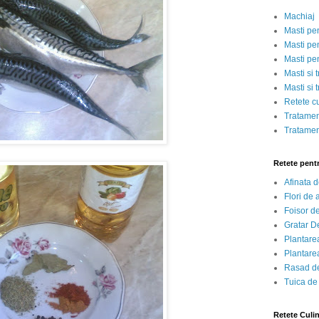
Machiaj
Masti pe
Masti pen
Masti pe
Masti si 
Masti si 
Retete c
Tratamen
Tratamen
Retete pent
Afinata 
Flori de
Foisor d
Gratar D
Plantarea
Plantarea
Rasad de
Tuica de
Retete Culi