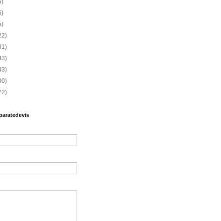
6)
6)
5)
22)
81)
93)
43)
00)
72)
paratedevis