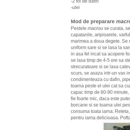
-2 foi de dafin
-ulei
Mod de preparare
macr
Pestele
macrou
se curata, se
capatanile, aripioarele, varfu
marimea a doua degete. Se 
uniform sare si se lasa la sar
in asa fel incat sa acopere f
se lasa timp de 4-5 ore sa ste
strecuratoare si se lasa cat
scurs, se asaza intr-un vas in
condimenteaza cu dafin, pipe
toarna peste el ulei cat sa cu
capac timp de 60-90 minute, 
fie foarte mic, daca este pute
borcane si se toarna ulei peste
consuma toata iarna. Reteta
pentru iarna delicioasa.
Poft