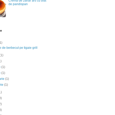
Crema de zahar ars cu blat
de pandispan
te
1)
e de berbecut pe tigaie grill
(1)
1)
ie
(1)
e
(1)
arie
(1)
rie
(1)
1)
0)
2)
3)