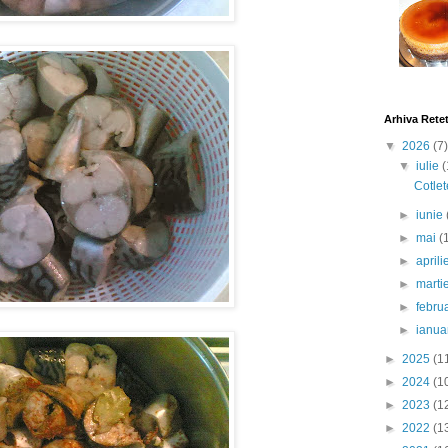
Arhiva Rete
▼
2026
(7)
▼
iulie
(
Cotlet
►
iunie
►
mai
(
►
april
►
marti
►
febru
►
ianua
►
2025
(1
►
2024
(1
►
2023
(1
►
2022
(1