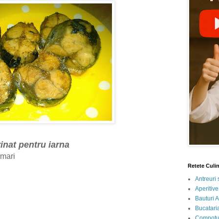
nat pentru iarna
 mari
Retete Culi
Antreuri 
Aperitive
Bauturi A
Bucataria
Compotur