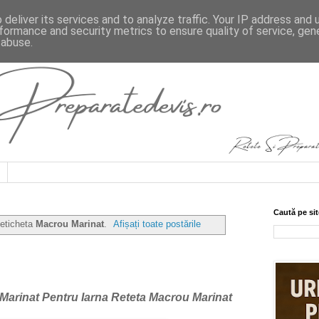
deliver its services and to analyze traffic. Your IP address and
formance and security metrics to ensure quality of service, ge
 abuse.
Caută pe sit
 eticheta
Macrou Marinat
.
Afișați toate postările
arinat Pentru Iarna
Reteta Macrou Marinat