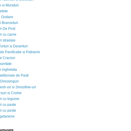
 si Muraturi
etete
si Gratare
i Branzeturi
i De Post
i cu carne
i stradale
Torturi si Deserturi
e Panificatie si Patiserie
e Craciun
munitate
e inghetata
aditionale de Pasti
 Dressinguri
esh-uri si Smoothie-uri
suri si Ciorbe
i cu legume
i cu paste
i cu peste
egetariene
rumusete