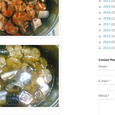
►
2021
(1
►
2020
(1
►
2019
(2
►
2018
(1
►
2017
(1
►
2016
(1
►
2015
(1
►
2014
(2
►
2013
(3
Contact Pre
Nume
E-mail
*
Mesaj
*