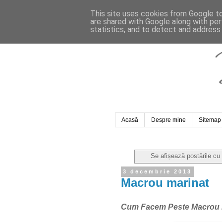
This site uses cookies from Google to 
are shared with Google along with per
statistics, and to detect and address
Acasă
Despre mine
Sitemap
Se afișează postările cu
3 decembrie 2013
Macrou marinat
Cum Facem Peste Macrou M