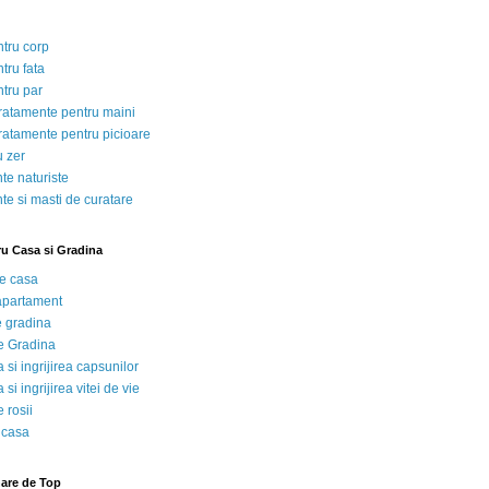
ntru corp
tru fata
ntru par
tratamente pentru maini
tratamente pentru picioare
u zer
te naturiste
te si masti de curatare
ru Casa si Gradina
de casa
 apartament
e gradina
e Gradina
 si ingrijirea capsunilor
 si ingrijirea vitei de vie
 rosii
 casa
nare de Top