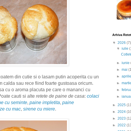
Arhiva Rete
▼
2026
(7)
▼
iulie
(
Cotlet
►
iunie
►
mai
(
►
april
oatem din cutie si o lasam putin acoperita cu un
vim calda sau rece fiind foarte gustoasa oricum.
►
marti
asa cu o aroma placuta pe care o mananci cu
►
febru
Poate cauti si alte
retete de paine de casa
:
colaci
►
ianua
ne cu seminte
,
paine impletita
,
paine
►
2025
(1
ze cu mac
,
sirene cu miere
.
►
2024
(1
►
2023
(1
►
2022
(1