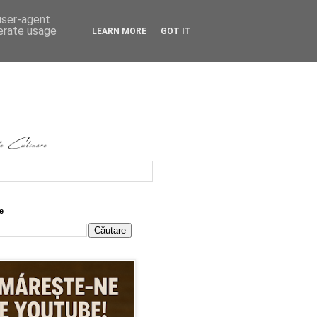
 user-agent
nerate usage
LEARN MORE
GOT IT
e