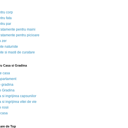
ntru corp
tru fata
ntru par
tratamente pentru maini
tratamente pentru picioare
u zer
te naturiste
te si masti de curatare
ru Casa si Gradina
de casa
 apartament
e gradina
e Gradina
 si ingrijirea capsunilor
 si ingrijirea vitei de vie
 rosii
 casa
nare de Top