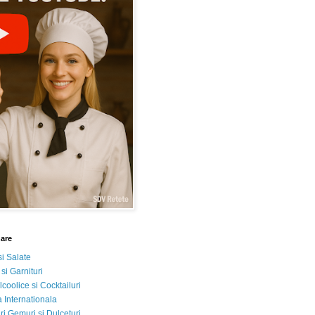
nare
si Salate
 si Garnituri
lcoolice si Cocktailuri
 Internationala
i Gemuri si Dulceturi