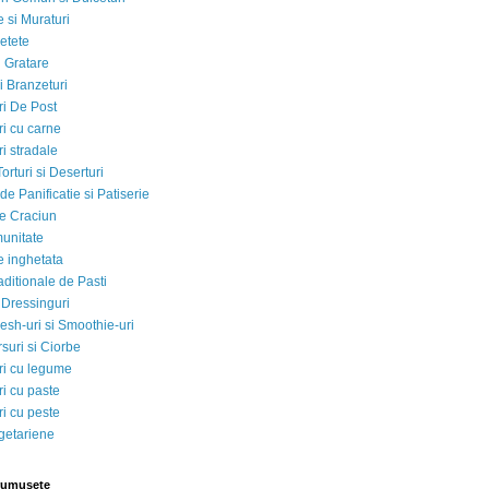
 si Muraturi
etete
si Gratare
i Branzeturi
i De Post
i cu carne
i stradale
Torturi si Deserturi
e Panificatie si Patiserie
e Craciun
munitate
e inghetata
aditionale de Pasti
 Dressinguri
esh-uri si Smoothie-uri
suri si Ciorbe
i cu legume
i cu paste
i cu peste
egetariene
rumusete