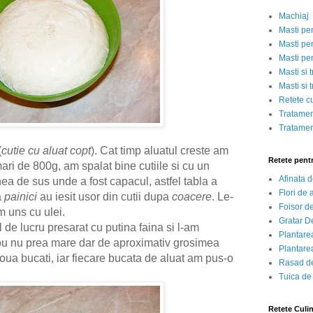
Machiaj
Masti pe
Masti pen
Masti pe
Masti si 
Masti si 
Retete c
Tratamen
Tratamen
(
cutie cu aluat copt
). Cat timp aluatul creste am
Retete pent
ri de 800g, am spalat bine cutiile si cu un
Afinata 
ea de sus unde a fost capacul, astfel tabla a
Flori de
a
painici
au iesit usor din cutii dupa
coacere
. Le-
Foisor d
m uns cu ulei.
Gratar D
 de lucru presarat cu putina faina si l-am
Plantarea
u nu prea mare dar de aproximativ grosimea
Plantarea
 doua bucati, iar fiecare bucata de aluat am pus-o
Rasad de
Tuica de
Retete Culi