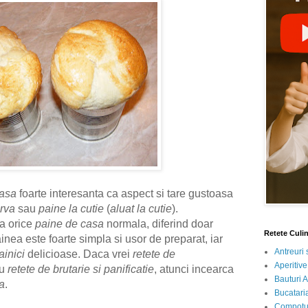
oasa
foarte interesanta ca aspect si tare gustoasa
erva
sau
paine la cutie
(
aluat la cutie
).
ca orice
paine de casa
normala, diferind doar
Retete Culi
ainea este foarte simpla si usor de preparat, iar
Antreuri 
ainici
delicioase. Daca vrei
retete de
Aperitive
u
retete de brutarie si panificatie
, atunci incearca
Bauturi A
a
.
Bucataria
Compotur