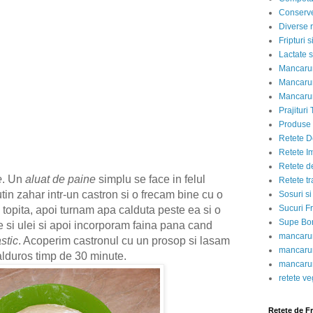
Conserve
Diverse r
Fripturi 
Lactate s
Mancarur
Mancarur
Mancarur
Prajituri 
Produse d
Retete D
Retete I
Retete d
e
. Un
aluat de paine
simplu se face in felul
Retete tr
in zahar intr-un castron si o frecam bine cu o
Sosuri si
Sucuri Fr
 topita, apoi turnam apa calduta peste ea si o
Supe Bor
si ulei si apoi incorporam faina pana cand
mancarur
stic
. Acoperim castronul cu un prosop si lasam
mancarur
calduros timp de 30 minute.
mancarur
retete v
Retete de F