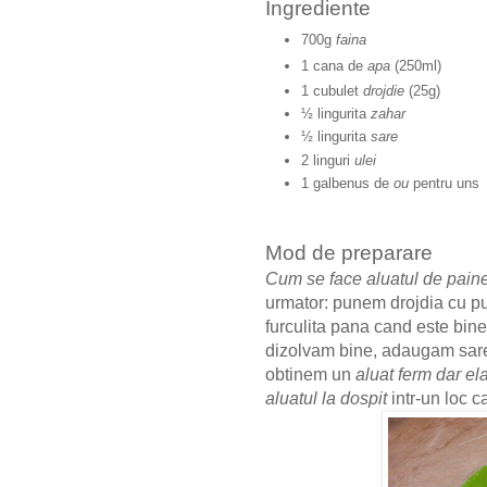
Ingrediente
700g
faina
1 cana de
apa
(250ml)
1 cubulet
drojdie
(25g)
½ lingurita
zahar
½ lingurita
sare
2 linguri
ulei
1 galbenus de
ou
pentru uns
Mod de preparare
Cum se face aluatul de pain
urmator: punem drojdia cu put
furculita pana cand este bine
dizolvam bine, adaugam sare 
obtinem un
aluat ferm dar ela
aluatul la dospit
intr-un loc 