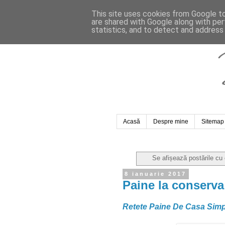
This site uses cookies from Google to 
are shared with Google along with per
statistics, and to detect and address
Acasă
Despre mine
Sitemap
Se afișează postările cu
8 ianuarie 2017
Paine la conserva
Retete Paine De Casa Simp