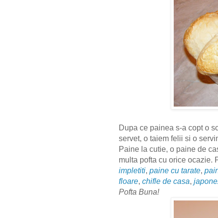
Dupa ce painea s-a copt o sc
servet, o taiem felii si o ser
Paine la cutie, o paine de c
multa pofta cu orice ocazie. 
impletiti
,
paine cu tarate
,
pai
floare
,
chifle de casa
,
japone
Pofta Buna!