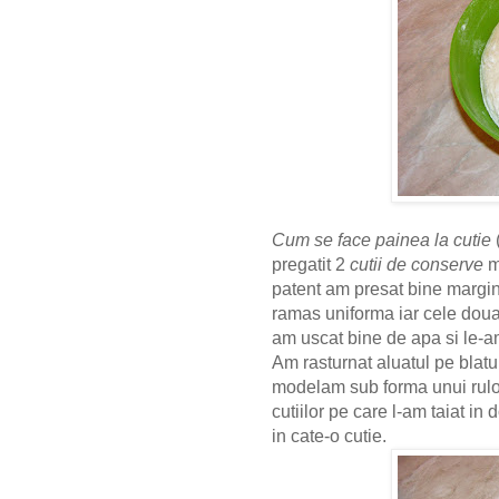
Cum se face painea la cutie
pregatit 2
cutii de conserve
ma
patent am presat bine margin
ramas uniforma iar cele dou
am uscat bine de apa si le-a
Am rasturnat aluatul pe blatul
modelam sub forma unui rulo
cutiilor pe care l-am taiat in
in cate-o cutie.