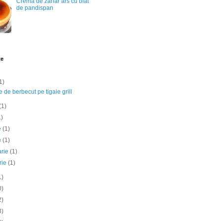
Crema de zahar ars cu blat
de pandispan
te
1)
e de berbecut pe tigaie grill
(1)
1)
ie
(1)
e
(1)
arie
(1)
rie
(1)
1)
0)
2)
3)