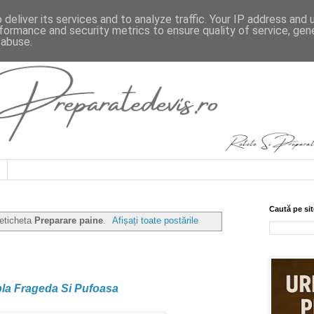
deliver its services and to analyze traffic. Your IP address and
formance and security metrics to ensure quality of service, ge
 abuse.
Caută pe sit
 eticheta
Preparare paine
.
Afișați toate postările
la Frageda Si Pufoasa