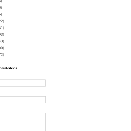
6)
6)
5)
22)
81)
93)
43)
00)
72)
paratedevis