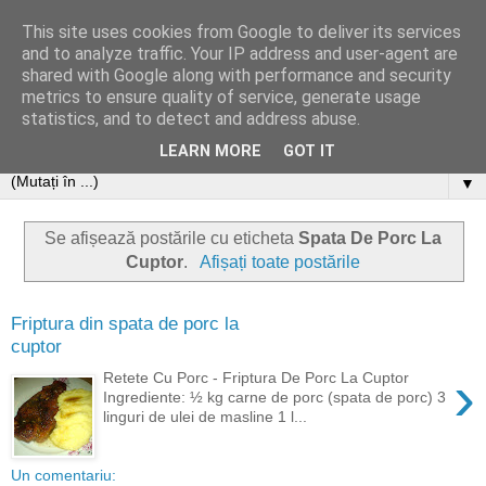
This site uses cookies from Google to deliver its services
and to analyze traffic. Your IP address and user-agent are
shared with Google along with performance and security
metrics to ensure quality of service, generate usage
statistics, and to detect and address abuse.
LEARN MORE
GOT IT
▼
Se afișează postările cu eticheta
Spata De Porc La
Cuptor
.
Afișați toate postările
Friptura din spata de porc la
cuptor
›
Retete Cu Porc - Friptura De Porc La Cuptor
Ingrediente: ½ kg carne de porc (spata de porc) 3
linguri de ulei de masline 1 l...
Un comentariu: