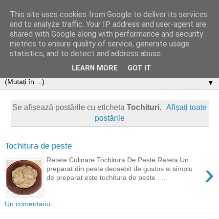
This site uses cookies from Google to deliver its services
and to analyze traffic. Your IP address and user-agent are
shared with Google along with performance and security
metrics to ensure quality of service, generate usage
statistics, and to detect and address abuse.
LEARN MORE
GOT IT
▼
Se afișează postările cu eticheta
Tochituri
.
Afișați toate
postările
Tochitura de peste
Retete Culinare Tochitura De Peste Reteta Un
›
preparat din peste deosebit de gustos si simplu
de preparat este tochitura de peste . ...
Un comentariu: