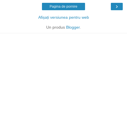
›
Pagina de pornire
Afișați versiunea pentru web
Un produs
Blogger
.