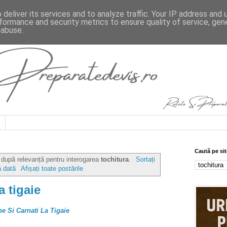
deliver its services and to analyze traffic. Your IP address and
formance and security metrics to ensure quality of service, ge
 abuse.
Caută pe sit
e după relevanță pentru interogarea
tochitura
.
Sortați
 dată
Afișați toate postările
a tigaie
e Si Carnati La Tigaie