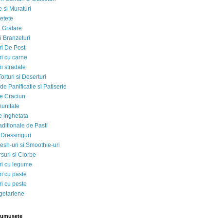
 si Muraturi
etete
si Gratare
i Branzeturi
i De Post
i cu carne
i stradale
Torturi si Deserturi
e Panificatie si Patiserie
e Craciun
munitate
e inghetata
aditionale de Pasti
 Dressinguri
esh-uri si Smoothie-uri
suri si Ciorbe
i cu legume
i cu paste
i cu peste
egetariene
rumusete