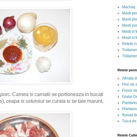
Machiaj
Masti pe
Masti pen
Masti pe
Masti si 
Masti si 
Retete c
Tratamen
Tratamen
Retete pent
Afinata 
Flori de
Foisor d
 porc
. Carnea si carnatii se portioneaza in bucati
Gratar D
e),
ceapa
si usturoiul se curata si se taie marunt,
Plantarea
Plantarea
Rasad de
Tuica de
Retete Culi