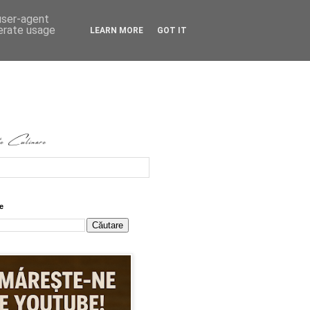
 user-agent
nerate usage
LEARN MORE
GOT IT
e