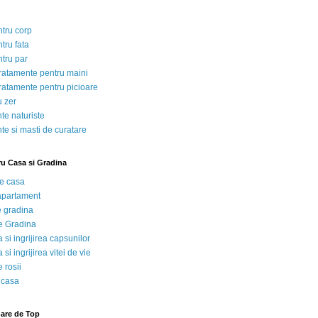
ntru corp
tru fata
ntru par
tratamente pentru maini
tratamente pentru picioare
u zer
te naturiste
te si masti de curatare
ru Casa si Gradina
de casa
 apartament
e gradina
e Gradina
 si ingrijirea capsunilor
 si ingrijirea vitei de vie
 rosii
 casa
nare de Top