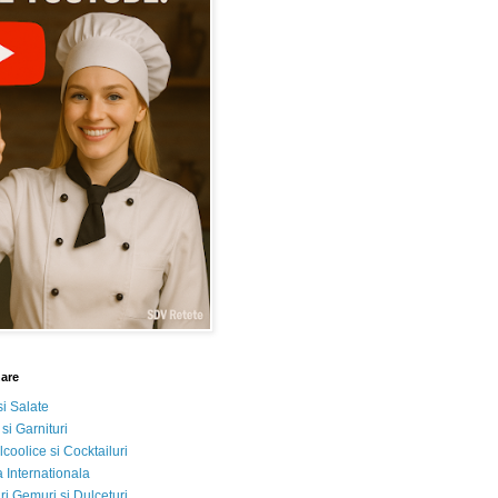
nare
si Salate
 si Garnituri
lcoolice si Cocktailuri
 Internationala
i Gemuri si Dulceturi