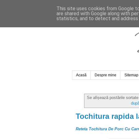
This site uses cookies from Google to 
are shared with Google along with per
statistics, and to detect and address
Acasă
Despre mine
Sitemap
Se afișează postările sortat
după
Tochitura rapida l
Reteta Tochitura De Porc Cu Carn