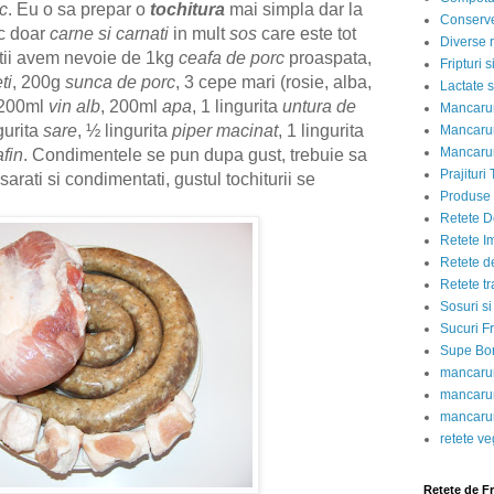
c
. Eu o sa prepar o
tochitura
mai simpla dar la
Conserve
sc doar
carne si carnati
in mult
sos
care este tot
Diverse r
rtii avem nevoie de 1kg
ceafa de porc
proaspata,
Fripturi 
ti
, 200g
sunca de porc
, 3 cepe mari (rosie, alba,
Lactate s
 200ml
vin alb
, 200ml
apa
, 1 lingurita
untura de
Mancarur
gurita
sare
, ½ lingurita
piper macinat
, 1 lingurita
Mancarur
Mancarur
fin
. Condimentele se pun dupa gust, trebuie sa
Prajituri 
sarati si condimentati, gustul tochiturii se
Produse d
Retete D
Retete I
Retete d
Retete tr
Sosuri si
Sucuri Fr
Supe Bor
mancarur
mancarur
mancarur
retete v
Retete de F