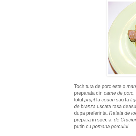
Tochitura de porc este o
manc
preparata din
carne de porc
,
totul
prajit
la
ceaun
sau la
ti
de branza
uscata rasa deasup
dupa preferinta.
Reteta de to
prepara in special
de Craciu
putin cu
pomana porcului
.