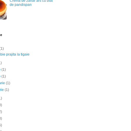
Crema de zahar ars cu blat
de pandispan
te
(1)
ie prajita la tigaie
1)
ie
(1)
e
(1)
arie
(1)
rie
(1)
1)
0)
2)
3)
6)