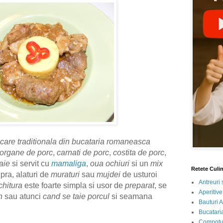
are traditionala din bucataria romaneasca
organe de porc
,
carnati de porc
,
costita de porc
,
gaie
si servit cu
mamaliga
,
oua ochiuri
si un
mix
Retete Culi
ra, alaturi de
muraturi
sau
mujdei
de usturoi
Antreuri 
chitura
este foarte simpla si usor de
preparat
, se
Aperitive
n
sau atunci
cand se taie porcul
si seamana
Bauturi A
Bucataria
Compotur