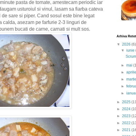
 minute pasta de tomate, amestecam periodic iar
daugam usturoiul si vinul, lasam sa fiarba cateva
l de sare si piper. Cand sosul este bine legat
a calda, asezam pe farfurie 2-3 linguri de
 punem bucati de carne, carnati si mult sos.
Arhiva Rete
▼
2026
(6)
▼
iunie
Scrumb
►
mai
(
►
april
►
marti
►
febru
►
ianua
►
2025
(1
►
2024
(1
►
2023
(1
►
2022
(1
►
2021
(1