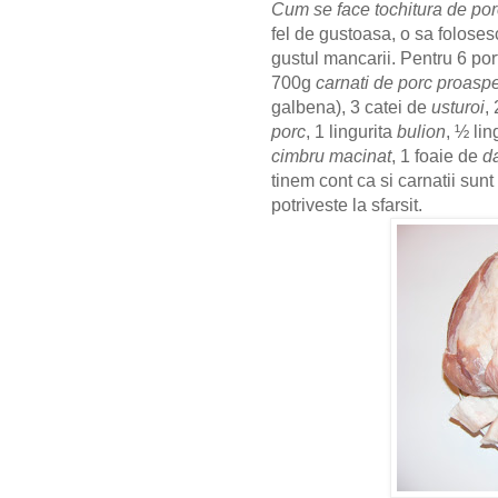
Cum se face tochitura de por
fel de gustoasa, o sa folose
gustul mancarii. Pentru 6 po
700g
carnati de porc proaspe
galbena), 3 catei de
usturoi
,
porc
, 1 lingurita
bulion
, ½ lin
cimbru macinat
, 1 foaie de
da
tinem cont ca si carnatii sunt 
potriveste la sfarsit.