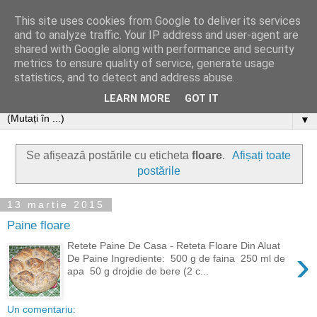
This site uses cookies from Google to deliver its services
and to analyze traffic. Your IP address and user-agent are
shared with Google along with performance and security
metrics to ensure quality of service, generate usage
statistics, and to detect and address abuse.
LEARN MORE
GOT IT
▼
Se afișează postările cu eticheta
floare
.
Afișați toate
postările
13 martie 2015
Paine floare
Retete Paine De Casa - Reteta Floare Din Aluat
›
De Paine Ingrediente: 500 g de faina 250 ml de
apa 50 g drojdie de bere (2 c...
Un comentariu: