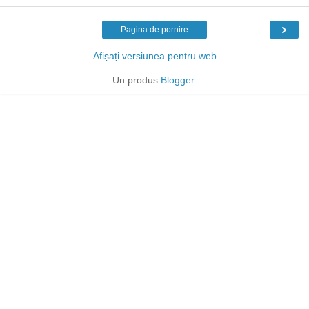
›
Pagina de pornire
Afișați versiunea pentru web
Un produs
Blogger
.