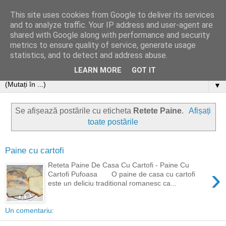
This site uses cookies from Google to deliver its services
and to analyze traffic. Your IP address and user-agent are
shared with Google along with performance and security
metrics to ensure quality of service, generate usage
statistics, and to detect and address abuse.
LEARN MORE
GOT IT
▼
Se afișează postările cu eticheta
Retete Paine
.
Afișați
toate postările
Paine cu cartofi
Reteta Paine De Casa Cu Cartofi - Paine Cu
›
Cartofi Pufoasa O paine de casa cu cartofi
este un deliciu traditional romanesc ca...
Un comentariu: