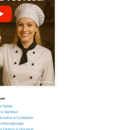
nare
si Salate
 si Garnituri
lcoolice si Cocktailuri
 Internationala
i Gemuri si Dulceturi