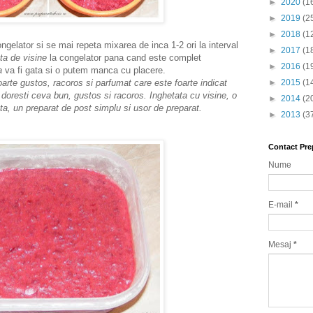
►
2020
(1
►
2019
(2
►
2018
(1
elator si se mai repeta mixarea de inca 1-2 ori la interval
►
2017
(1
ta de visine
la congelator pana cand este complet
►
2016
(1
a
va fi gata si o putem manca cu placere.
rte gustos, racoros si parfumat care este foarte indicat
►
2015
(1
i doresti ceva bun, gustos si racoros. Inghetata cu visine, o
►
2014
(2
ta, un preparat de post simplu si usor de preparat.
►
2013
(3
Contact Pre
Nume
E-mail
*
Mesaj
*