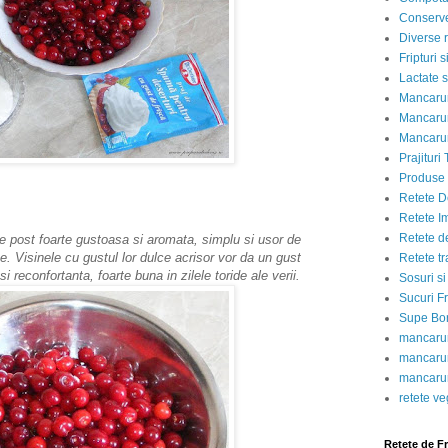
Conserve
Diverse r
Fripturi 
Lactate s
Mancarur
Mancarur
Mancarur
Prajituri 
Produse d
Retete D
Retete I
Retete d
e post foarte gustoasa si aromata, simplu si usor de
e. Visinele cu gustul lor dulce acrisor vor da un gust
Retete tr
i reconfortanta, foarte buna in zilele toride ale verii.
Sosuri si
Sucuri Fr
Supe Bor
mancarur
mancarur
mancarur
retete v
Retete de F