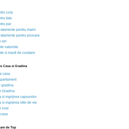
ntru corp
tru fata
ntru par
tratamente pentru maini
tratamente pentru picioare
u zer
te naturiste
te si masti de curatare
ru Casa si Gradina
de casa
 apartament
e gradina
e Gradina
 si ingrijirea capsunilor
 si ingrijirea vitei de vie
 rosii
 casa
nare de Top