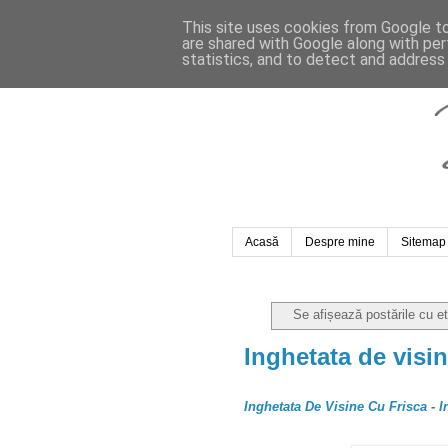
This site uses cookies from Google to 
are shared with Google along with per
statistics, and to detect and address
Acasă
Despre mine
Sitemap
Se afișează postările cu e
Inghetata de visi
Inghetata De Visine Cu Frisca
-
I