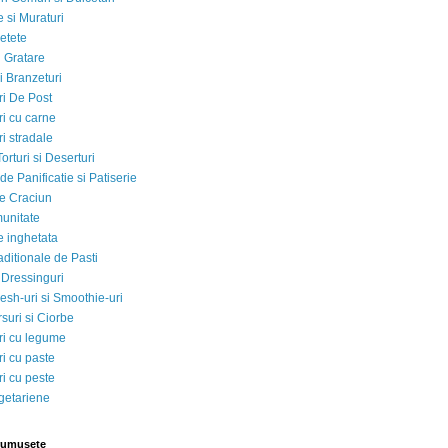
 si Muraturi
etete
si Gratare
i Branzeturi
i De Post
i cu carne
i stradale
Torturi si Deserturi
e Panificatie si Patiserie
e Craciun
munitate
e inghetata
aditionale de Pasti
 Dressinguri
esh-uri si Smoothie-uri
suri si Ciorbe
i cu legume
i cu paste
i cu peste
egetariene
rumusete