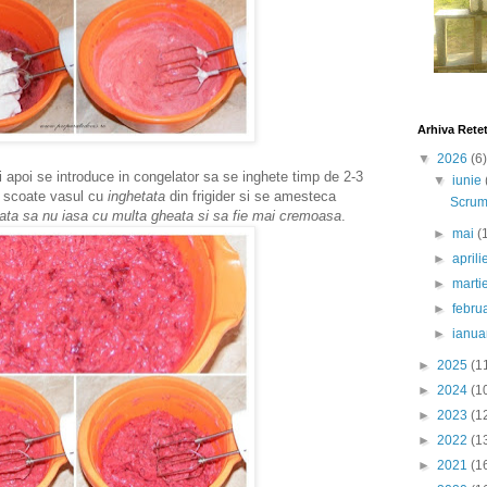
Arhiva Rete
▼
2026
(6)
oi se introduce in congelator sa se inghete timp de 2-3
▼
iunie
e scoate vasul cu
inghetata
din frigider si se amesteca
Scrumb
ata sa nu iasa cu multa gheata si sa fie mai cremoasa
.
►
mai
(
►
april
►
marti
►
febru
►
ianua
►
2025
(1
►
2024
(1
►
2023
(1
►
2022
(1
►
2021
(1