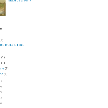
Gratar de gradina
te
(1)
ie prajita la tigaie
1)
ie
(1)
e
(1)
arie
(1)
rie
(1)
1)
0)
2)
3)
6)