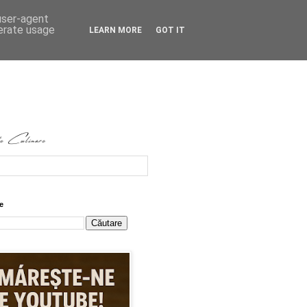
 user-agent
nerate usage
LEARN MORE
GOT IT
e