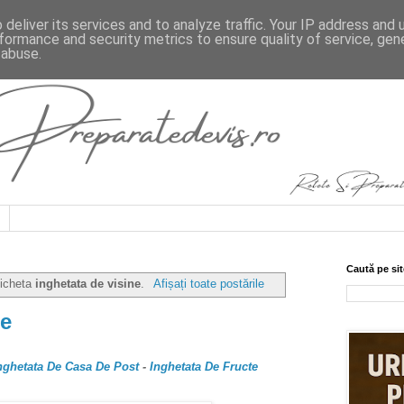
deliver its services and to analyze traffic. Your IP address and
formance and security metrics to ensure quality of service, ge
 abuse.
Caută pe sit
ticheta
inghetata de visine
.
Afișați toate postările
ne
nghetata De Casa De Post
-
Inghetata De Fructe