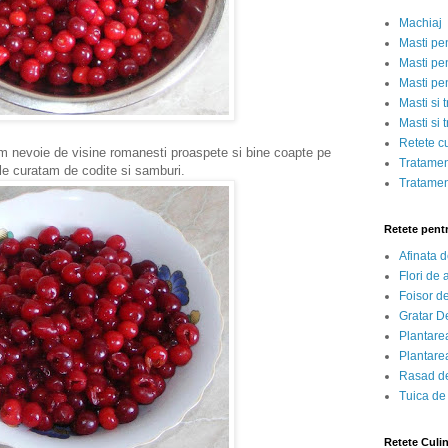
Machiaj
Masti pe
Masti pen
Masti pe
Masti si 
Masti si 
Retete c
nevoie de visine romanesti proaspete si bine coapte pe
Tratamen
 le curatam de codite si samburi.
Tratamen
Retete pent
Afinata 
Flori de
Foisor d
Gratar D
Plantarea
Plantarea
Rasad de
Tuica de
Retete Culi