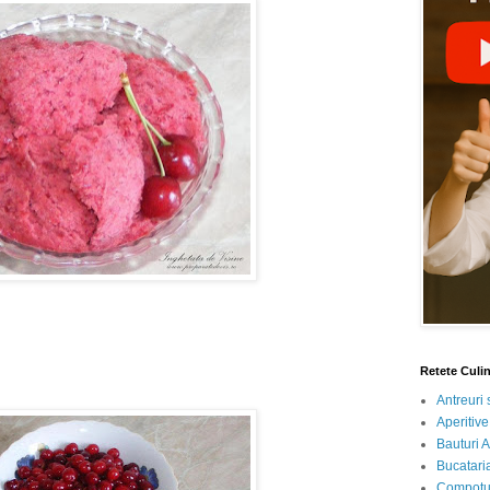
Retete Culi
Antreuri 
Aperitive
Bauturi A
Bucataria
Compotur