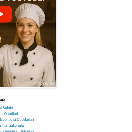
nare
si Salate
 si Garnituri
lcoolice si Cocktailuri
 Internationala
i Gemuri si Dulceturi