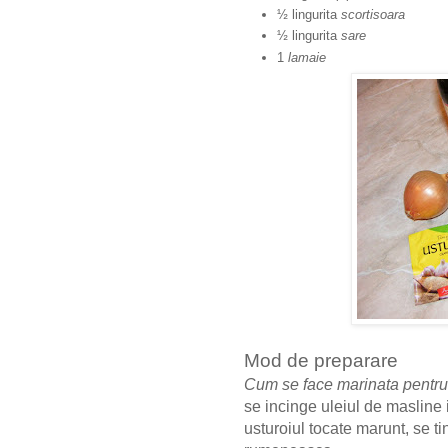
½ lingurita
scortisoara
½ lingurita
sare
1
lamaie
Mod de preparare
Cum se face marinata pentru
se incinge uleiul de masline 
usturoiul tocate marunt, se t