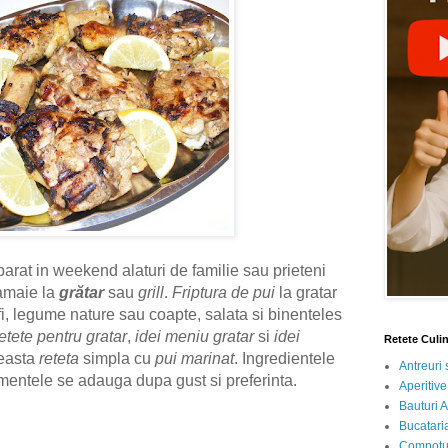
parat in weekend alaturi de familie sau prieteni
amaie la
grătar
sau
grill
.
Friptura de pui
la gratar
ofi, legume nature sau coapte, salata si binenteles
etete pentru gratar
,
idei meniu gratar
si
idei
Retete Culi
ceasta
reteta
simpla cu
pui marinat
. Ingredientele
Antreuri 
dimentele se adauga dupa gust si preferinta.
Aperitive
Bauturi A
Bucataria
Compotur