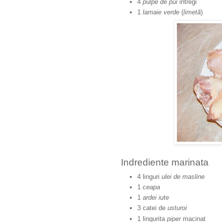
4
pulpe de pui
intregi
1
lamaie verde
(
limetă
)
Indrediente marinata
4 linguri
ulei de masline
1
ceapa
1
ardei iute
3 catei de
usturoi
1 lingurita
piper
macinat