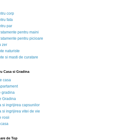
ntru corp
tru fata
ntru par
tratamente pentru maini
tratamente pentru picioare
u zer
te naturiste
te si masti de curatare
ru Casa si Gradina
de casa
 apartament
e gradina
e Gradina
 si ingrijirea capsunilor
 si ingrijirea vitei de vie
 rosii
 casa
nare de Top