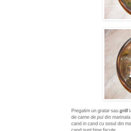
Pregatim un gratar sau
grill
i
de
carne de pui
din marinata 
cand in cand cu sosul din ma
cand sunt bine facute.