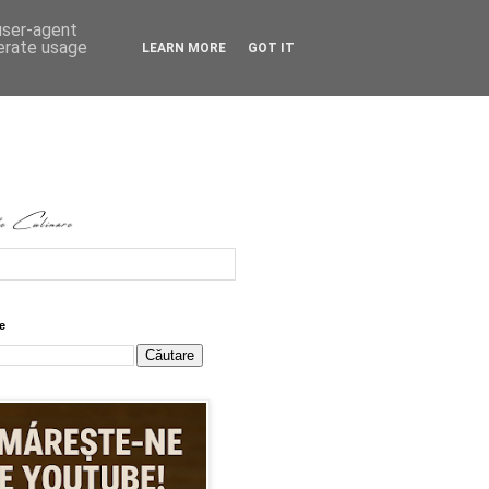
 user-agent
nerate usage
LEARN MORE
GOT IT
e