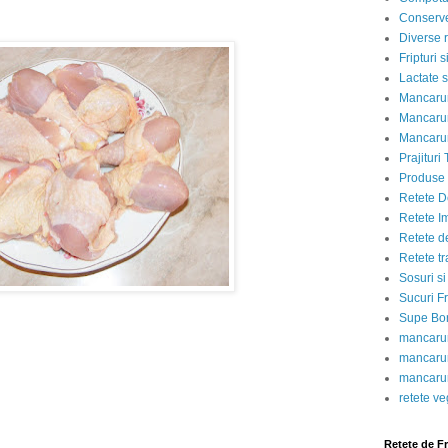
Conserve
Diverse r
Fripturi 
Lactate s
Mancarur
Mancarur
Mancarur
Prajituri 
Produse d
Retete D
Retete I
Retete d
Retete tr
Sosuri si
Sucuri Fr
Supe Bor
mancarur
mancarur
mancarur
retete v
Retete de F