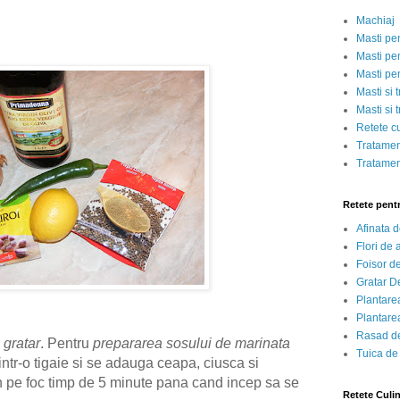
Machiaj
Masti pe
Masti pen
Masti pe
Masti si 
Masti si 
Retete c
Tratamen
Tratamen
Retete pent
Afinata 
Flori de
Foisor d
Gratar D
Plantarea
Plantarea
Rasad de
 gratar
. Pentru
prepararea sosului de marinata
Tuica de
intr-o tigaie si se adauga ceapa, ciusca si
in pe foc timp de 5 minute pana cand incep sa se
Retete Culi