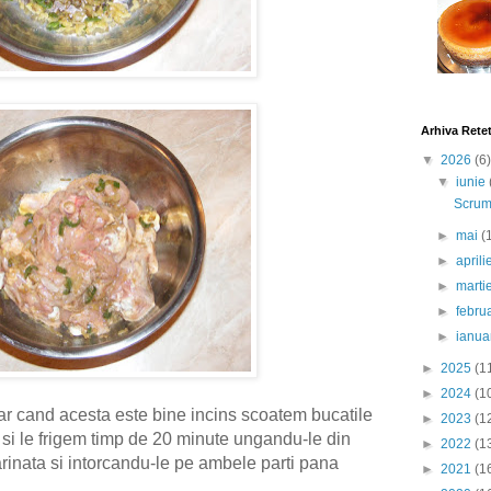
Arhiva Rete
▼
2026
(6)
▼
iunie
Scrumb
►
mai
(
►
april
►
marti
►
febru
►
ianua
►
2025
(1
►
2024
(1
ar cand acesta este bine incins scoatem bucatile
►
2023
(1
si le frigem timp de 20 minute ungandu-le din
►
2022
(1
rinata si intorcandu-le pe ambele parti pana
►
2021
(1