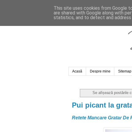
This site uses cookies from Google to 
are shared with Google along with per
statistics, and to detect and address
Acasă
Despre mine
Sitemap
Se afișează postările 
Pui picant la grat
Retete Mancare Gratar De Pu