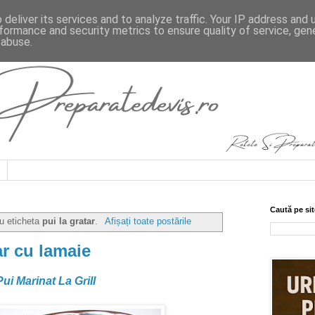
deliver its services and to analyze traffic. Your IP address and
formance and security metrics to ensure quality of service, ge
 abuse.
Caută pe sit
cu eticheta
pui la gratar
.
Afișați toate postările
ar cu lamaie
i Marinat La Grill