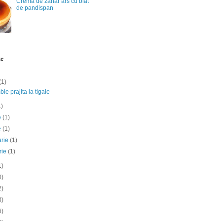
Crema de zahar ars cu blat
de pandispan
te
(1)
ie prajita la tigaie
1)
ie
(1)
e
(1)
arie
(1)
rie
(1)
1)
0)
2)
3)
6)