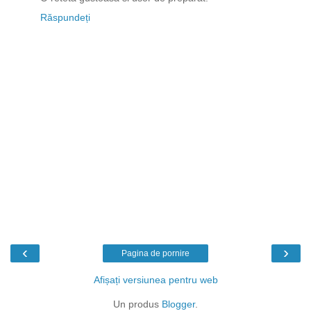
Răspundeți
‹
›
Pagina de pornire
Afișați versiunea pentru web
Un produs
Blogger
.