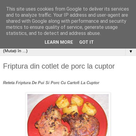
This site uses cookies from Google to deliver its services
and to analyze traffic. Your IP address and user-agent are
shared with Google along with performance and security
metrics to ensure quality of service, generate usage
statistics, and to detect and address abuse.
LEARN MORE
GOT IT
▼
Friptura din cotlet de porc la cuptor
Reteta Friptura De Pui Si Porc Cu Cartofi La Cuptor