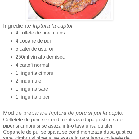
Ingrediente
friptura la cuptor
4 cotlete de porc cu os
4 copane de pui
5 catei de usturoi
250ml vin alb demisec
4 cartofi normali
1 lingurita cimbru
2 linguri ulei
1 lingurita sare
1 lingurita piper
Mod de preparare
friptura de porc si pui la cuptor
Cotletele de porc se condimenteaza dupa gust cu sare,
piper si cimbru si se asaza intr-o tava unsa cu ulei.
Copanele de pui se spala, se condimenteaza dupa gust cu
sare, cimbru si piper si se asaza in tava langa cotletele de