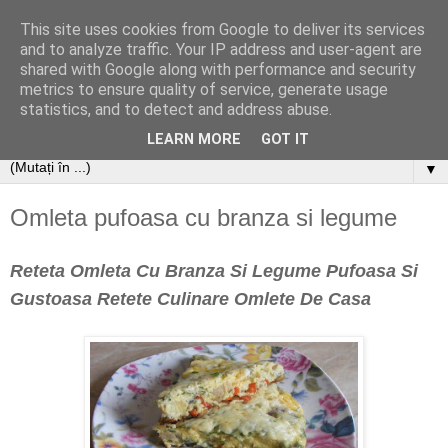
This site uses cookies from Google to deliver its services
and to analyze traffic. Your IP address and user-agent are
shared with Google along with performance and security
metrics to ensure quality of service, generate usage
statistics, and to detect and address abuse.
LEARN MORE
GOT IT
▼
Omleta pufoasa cu branza si legume
Reteta Omleta Cu Branza Si Legume Pufoasa Si
Gustoasa Retete Culinare Omlete De Casa