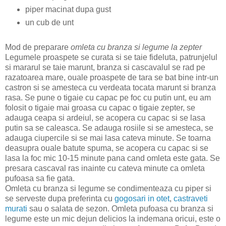
piper macinat dupa gust
un cub de unt
Mod de preparare
omleta cu branza si legume la zepter
Legumele proaspete se curata si se taie fideluta, patrunjelul
si mararul se taie marunt, branza si cascavalul se rad pe
razatoarea mare, ouale proaspete de tara se bat bine intr-un
castron si se amesteca cu verdeata tocata marunt si branza
rasa. Se pune o tigaie cu capac pe foc cu putin unt, eu am
folosit o tigaie mai groasa cu capac o tigaie zepter, se
adauga ceapa si ardeiul, se acopera cu capac si se lasa
putin sa se caleasca. Se adauga rosiile si se amesteca, se
adauga ciupercile si se mai lasa cateva minute. Se toarna
deasupra ouale batute spuma, se acopera cu capac si se
lasa la foc mic 10-15 minute pana cand omleta este gata. Se
presara cascaval ras inainte cu cateva minute ca omleta
pufoasa sa fie gata.
Omleta cu branza si legume se condimenteaza cu piper si
se serveste dupa preferinta cu
gogosari in otet
,
castraveti
murati
sau o salata de sezon. O
mleta pufoasa cu branza si
legume
este un mic dejun delicios la indemana oricui, este o