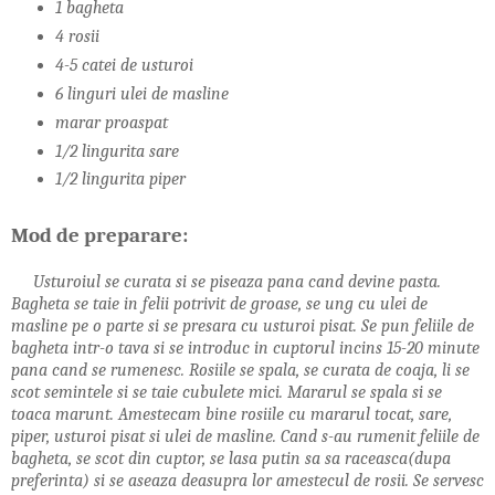
1 bagheta
4 rosii
4-5 catei de usturoi
6 linguri ulei de masline
marar proaspat
1/2 lingurita sare
1/2 lingurita piper
Mod de preparare:
Usturoiul se curata si se piseaza pana cand devine pasta.
Bagheta se taie in felii potrivit de groase, se ung cu ulei de
masline pe o parte si se presara cu usturoi pisat. Se pun feliile de
bagheta intr-o tava si se introduc in cuptorul incins 15-20 minute
pana cand se rumenesc. Rosiile se spala, se curata de coaja, li se
scot semintele si se taie cubulete mici. Mararul se spala si se
toaca marunt. Amestecam bine rosiile cu mararul tocat, sare,
piper, usturoi pisat si ulei de masline. Cand s-au rumenit feliile de
bagheta, se scot din cuptor, se lasa putin sa sa raceasca(dupa
preferinta) si se aseaza deasupra lor amestecul de rosii. Se servesc