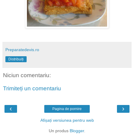
Preparatedevis.ro
Distribuiți
Niciun comentariu:
Trimiteți un comentariu
‹
›
Pagina de pornire
Afișați versiunea pentru web
Un produs
Blogger
.