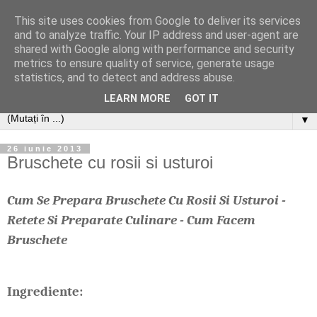
This site uses cookies from Google to deliver its services
and to analyze traffic. Your IP address and user-agent are
shared with Google along with performance and security
metrics to ensure quality of service, generate usage
statistics, and to detect and address abuse.
LEARN MORE
GOT IT
▼
26 iunie 2013
Bruschete cu rosii si usturoi
Cum Se Prepara Bruschete Cu Rosii Si Usturoi -
Retete Si Preparate Culinare - Cum Facem
Bruschete
Ingrediente: