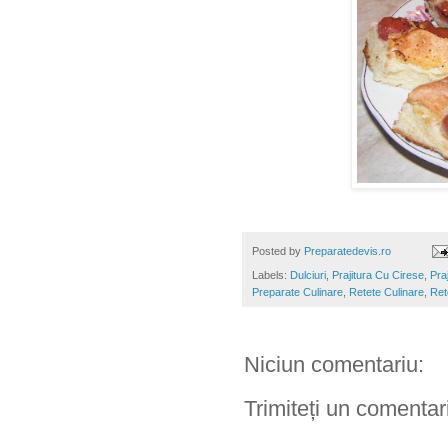
Posted by
Preparatedevis.ro
Labels:
Dulciuri
,
Prajitura Cu Cirese
,
Pra
Preparate Culinare
,
Retete Culinare
,
Ret
Niciun comentariu:
Trimiteți un comentar