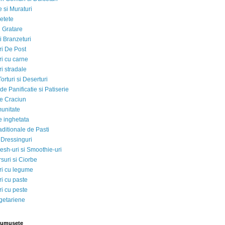
 si Muraturi
etete
si Gratare
i Branzeturi
i De Post
i cu carne
i stradale
Torturi si Deserturi
e Panificatie si Patiserie
e Craciun
munitate
e inghetata
aditionale de Pasti
 Dressinguri
esh-uri si Smoothie-uri
suri si Ciorbe
i cu legume
i cu paste
i cu peste
egetariene
rumusete