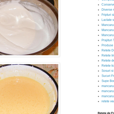
Conserve
Diverse r
Fripturi 
Lactate s
Mancarur
Mancarur
Mancarur
Prajituri 
Produse d
Retete D
Retete I
Retete d
Retete tr
Sosuri si
Sucuri Fr
Supe Bor
mancarur
mancarur
mancarur
retete v
Retete de F