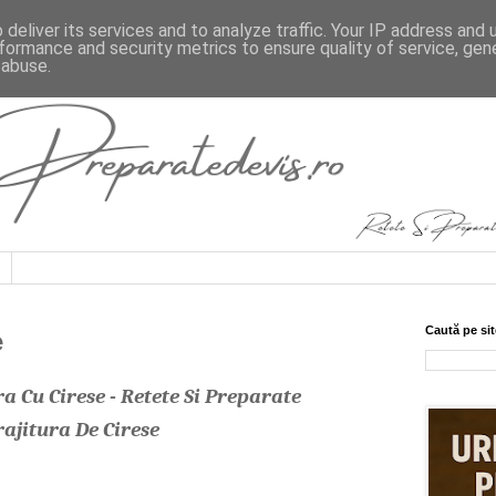
deliver its services and to analyze traffic. Your IP address and
formance and security metrics to ensure quality of service, ge
 abuse.
Caută pe sit
e
 Cu Cirese - Retete Si Preparate
ajitura De Cirese