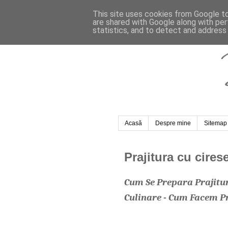
This site uses cookies from Google to 
are shared with Google along with per
statistics, and to detect and address
Acasă
Despre mine
Sitemap
Prajitura cu cires
Cum Se Prepara Prajitura
Culinare - Cum Facem Pr