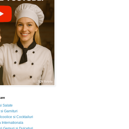
nare
si Salate
 si Garnituri
lcoolice si Cocktailuri
 Internationala
i Gemuri si Dulceturi