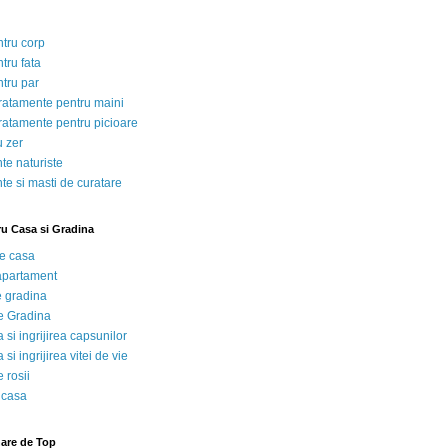
ntru corp
tru fata
ntru par
tratamente pentru maini
tratamente pentru picioare
u zer
te naturiste
te si masti de curatare
ru Casa si Gradina
de casa
 apartament
e gradina
e Gradina
 si ingrijirea capsunilor
 si ingrijirea vitei de vie
 rosii
 casa
nare de Top