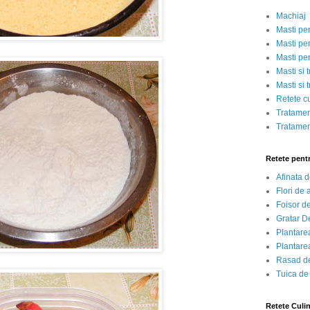
Machiaj
Masti pe
Masti pen
Masti pe
Masti si 
Masti si 
Retete c
Tratamen
Tratamen
Retete pent
Afinata 
Flori de
Foisor d
Gratar D
Plantarea
Plantarea
Rasad de
Tuica de
Retete Culi