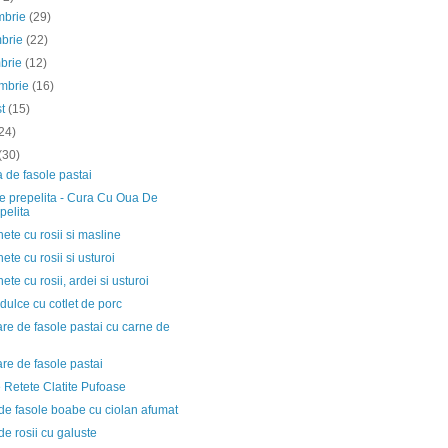
mbrie
(29)
mbrie
(22)
mbrie
(12)
embrie
(16)
st
(15)
24)
(30)
 de fasole pastai
e prepelita - Cura Cu Oua De
pelita
ete cu rosii si masline
ete cu rosii si usturoi
ete cu rosii, ardei si usturoi
dulce cu cotlet de porc
e de fasole pastai cu carne de
re de fasole pastai
e Retete Clatite Pufoase
de fasole boabe cu ciolan afumat
e rosii cu galuste