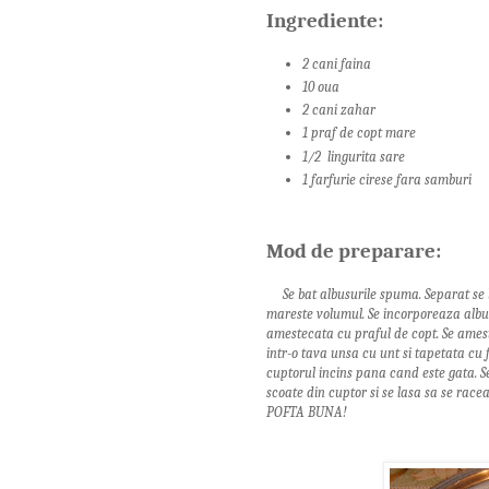
Ingrediente:
2 cani faina
10 oua
2 cani zahar
1 praf de copt mare
1/2 lingurita sare
1 farfurie cirese fara samburi
Mod de preparare:
Se bat albusurile spuma. Separat se 
mareste volumul. Se incorporeaza albus
amestecata cu praful de copt. Se ame
intr-o tava unsa cu unt si tapetata cu 
cuptorul incins pana cand este gata. S
scoate din cuptor si se lasa sa se race
POFTA BUNA!