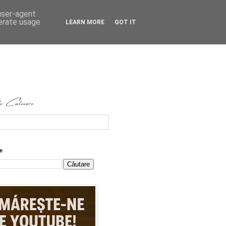
 user-agent
nerate usage
LEARN MORE
GOT IT
e