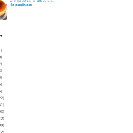
Crema de zahar ars cu blat
de pandispan
te
1)
0)
2)
3)
6)
6)
5)
22)
81)
93)
43)
00)
72)