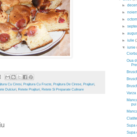
►
dece
►
noie
►
octo
►
sept
►
augu
►
iulie
(
▼
iunie
Ciorba
Oua d
Pre
Brusch
Brusch
jitura Cu Ciresi
,
Prajitura Cu Fructe
,
Prajitura De Cirese
,
Prajituri
,
Brusch
ete Dulciuri
,
Retete Prajituri
,
Retete Si Preparate Culinare
Varza 
Mancar
pui
Manca
Clatit
iu
Supa 
Supa d