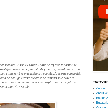
bat si galbenusurile cu zaharul pana se topeste zaharul si se
urile(se amesteca cu furculita de jos in sus), se adauga si faina
steca pana cand se omogenizeaza complet. Se toarna compozitia
faina. Se adauga ciresile curatate de samburi si se coace la
Retete Culi
e incearca cu un betisor daca este coapta. Cand este gata se
asca inainte de a se taia.
Antreuri 
Aperitive
Bauturi A
Bucataria
Compotur