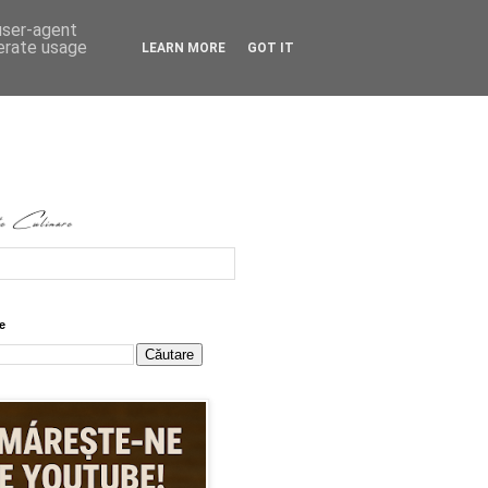
 user-agent
nerate usage
LEARN MORE
GOT IT
e