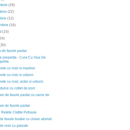
mbrie
(29)
mbrie
(22)
mbrie
(12)
embrie
(16)
st
(15)
24)
(30)
 de fasole pastai
e prepelita - Cura Cu Oua De
pelita
ete cu rosii si masline
ete cu rosii si usturoi
ete cu rosii, ardei si usturoi
dulce cu cotlet de porc
e de fasole pastai cu carne de
re de fasole pastai
e Retete Clatite Pufoase
de fasole boabe cu ciolan afumat
e rosii cu galuste