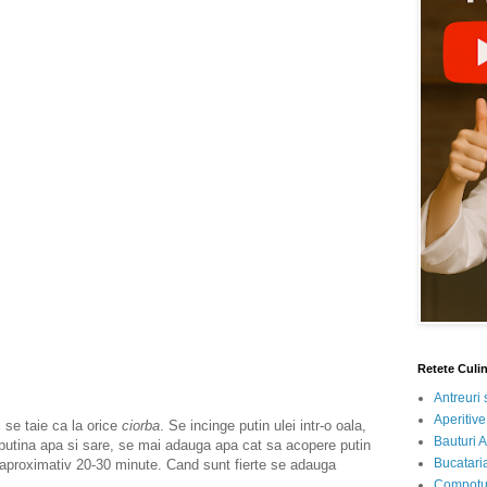
Retete Culi
Antreuri 
Aperitive
se taie ca la orice
ciorba
. Se incinge putin ulei intr-o oala,
Bauturi A
utina apa si sare, se mai adauga apa cat sa acopere putin
Bucataria
c aproximativ 20-30 minute. Cand sunt fierte se adauga
Compotur