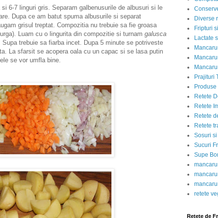
 6-7 linguri gris. Separam galbenusurile de albusuri si le
Conserve
are. Dupa ce am batut spuma albusurile si separat
Diverse r
ugam grisul treptat. Compozitia nu trebuie sa fie groasa
Fripturi 
curga). Luam cu o lingurita din compozitie si turnam
galusca
Lactate s
. Supa trebuie sa fiarba incet. Dupa 5 minute se potriveste
Mancarur
a. La sfarsit se acopera oala cu un capac si se lasa putin
Mancarur
tele se vor umfla bine.
Mancarur
Prajituri 
Produse d
Retete D
Retete I
Retete d
Retete tr
Sosuri si
Sucuri Fr
Supe Bor
mancarur
mancarur
mancarur
retete v
Retete de F