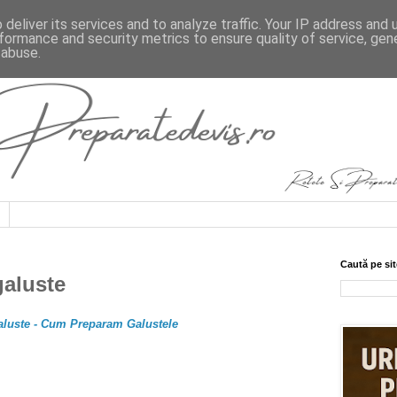
deliver its services and to analyze traffic. Your IP address and
formance and security metrics to ensure quality of service, ge
 abuse.
Caută pe sit
galuste
luste - Cum Preparam Galustele