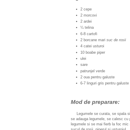
2 cepe
2 morcovi
2 ardei
¼ telina
6-8 cartofi
2 borcane mari
suc de rosii
4 catei usturoi
10 boabe piper
ulei
sare
patrunjel verde
2 oua pentru galuste
6-7 linguri gris pentru galuste
Mod de preparare:
Legumele se curata, se spala si 
se adauga legumele, se calesc cu p
legumele si se mai fierb la foc mi
sucul de rosii, piperul si usturoiul.