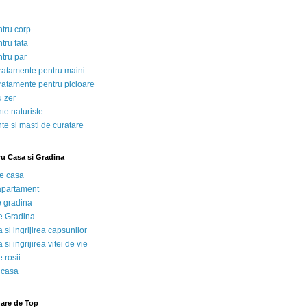
ntru corp
tru fata
ntru par
tratamente pentru maini
tratamente pentru picioare
u zer
te naturiste
te si masti de curatare
ru Casa si Gradina
de casa
 apartament
e gradina
e Gradina
 si ingrijirea capsunilor
 si ingrijirea vitei de vie
 rosii
 casa
nare de Top