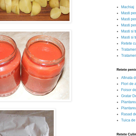
Machiaj
Masti pe
Masti pen
Masti pe
Masti si 
Masti si 
Retete c
Tratamen
Tratamen
Retete pent
Afinata 
Flori de
Foisor d
Gratar D
Plantarea
Plantarea
Rasad de
Tuica de
Retete Culi