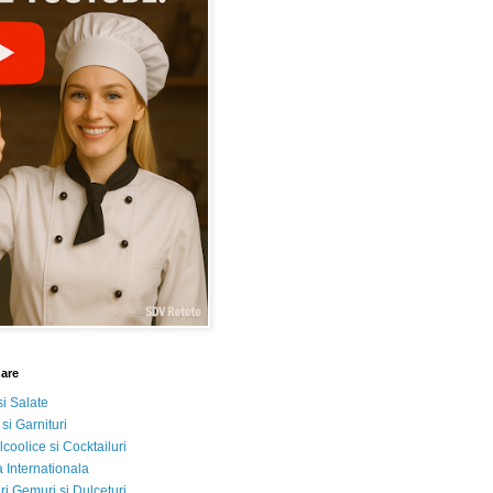
nare
si Salate
 si Garnituri
lcoolice si Cocktailuri
 Internationala
i Gemuri si Dulceturi