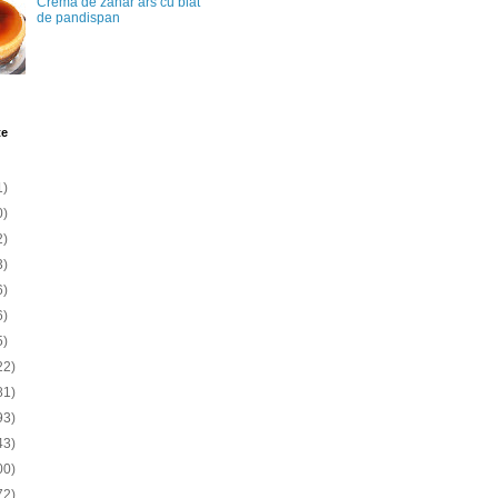
Crema de zahar ars cu blat
de pandispan
te
1)
0)
2)
3)
6)
6)
5)
22)
81)
93)
43)
00)
72)