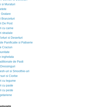
 si Muraturi
etete
si Gratare
i Branzeturi
i De Post
i cu carne
i stradale
Torturi si Deserturi
e Panificatie si Patiserie
e Craciun
munitate
e inghetata
aditionale de Pasti
 Dressinguri
esh-uri si Smoothie-uri
suri si Ciorbe
i cu legume
i cu paste
i cu peste
egetariene
rumusete