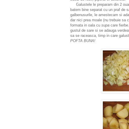
Galustele le preparam din 2 oua si
batem bine separat cu un praf de s
galbenusurile, le amestecam si ada
dar nici prea moale (nu trebuie sa 
formata in oala cu
supa
care fierbe
gustul de sare si se adauga verdeat
sa se raceasca, timp in care galus
POFTA BUNA!