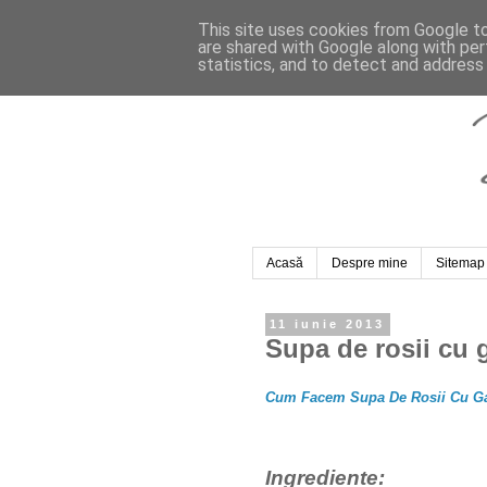
This site uses cookies from Google to 
are shared with Google along with per
statistics, and to detect and address
Acasă
Despre mine
Sitemap
11 iunie 2013
Supa de rosii cu 
Cum Facem Supa De Rosii Cu Ga
Ingrediente: