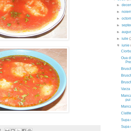
►
dece
►
noie
►
octo
►
sept
►
augu
►
iulie
(
▼
iunie
Ciorba
Oua d
Pre
Brusch
Brusch
Brusch
Varza 
Mancar
pui
Manca
Clatit
Supa 
Supa d