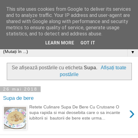
This site uses cookies from Google to deliver its services
and to analyze traffic. Your IP address and user-agent are
shared with Google along with performance and security
metrics to ensure quality of service, generate usage
statistics, and to detect and address abuse.
LEARN MORE
GOT IT
▼
Se afișează postările cu eticheta
Supa
.
Afișați toate
postările
26 mai 2018
Supa de bere
›
Retete Culinare Supa De Bere Cu Crutoane O
supa rapida si mai deosebita care o sa incante
iubitorii si bautorii de bere este urma...